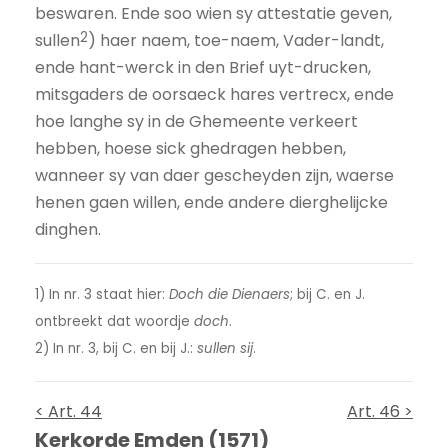
beswaren. Ende soo wien sy attestatie geven,
2
sullen
) haer naem, toe-naem, Vader-landt,
ende hant-werck in den Brief uyt-drucken,
mitsgaders de oorsaeck hares vertrecx, ende
hoe langhe sy in de Ghemeente verkeert
hebben, hoese sick ghedragen hebben,
wanneer sy van daer gescheyden zijn, waerse
henen gaen willen, ende andere dierghelijcke
dinghen.
1) In nr. 3 staat hier:
Doch die Dienaers
; bij C. en J.
ontbreekt dat woordje
doch
.
2) In nr. 3, bij C. en bij J.:
sullen sij
.
< Art. 44
Art. 46 >
Kerkorde Emden (1571)