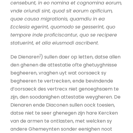
censebunt, in eo nomina et cognomina eorum,
vnde oriundi sint, quod sit eorum opificium,
quae causa migrationis, quamdiu in ea
Ecclesia egerint, quomodo se gesserint, quo
tempore inde proficiscantur, quo se recipere
statuerint, et alia eiusmodi ascribent
.
1
De Dienaren
) sullen daer op letten, datse allen
den ghenen die attestatie ofte ghetuyghnisse
begheeren, vraghen uyt wat oorsaeck sy
begheeren te vertrecken, ende bevindende
d’oorsaeck des vertrecx niet genoeghsaem te
zijn, den soodanighen attestatie weygheren. De
Dienaren ende Diaconen sullen oock toesien,
datse niet te seer ghenegen zijn hare Kercken
van de armen te ontlasten, met welcken sy
andere Ghemeynten sonder eenighen noot