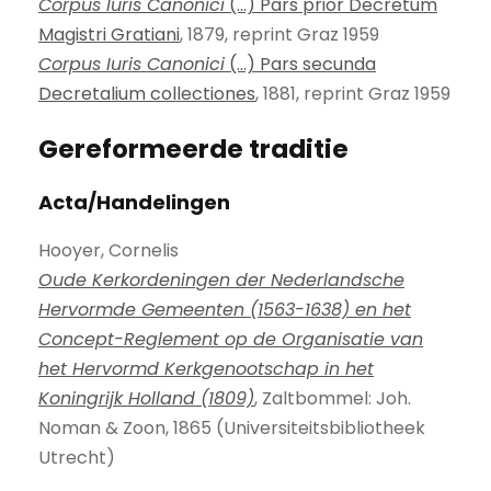
Corpus Iuris Canonici
(...) Pars prior Decretum
Magistri Gratiani
, 1879, reprint Graz 1959
Corpus Iuris Canonici
(...) Pars secunda
Decretalium collectiones
, 1881, reprint Graz 1959
Gereformeerde traditie
Acta/Handelingen
Hooyer, Cornelis
Oude Kerkordeningen der Nederlandsche
Hervormde Gemeenten (1563-1638) en het
Concept-Reglement op de Organisatie van
het Hervormd Kerkgenootschap in het
Koningrijk Holland (1809)
, Zaltbommel: Joh.
Noman & Zoon, 1865 (Universiteitsbibliotheek
Utrecht)