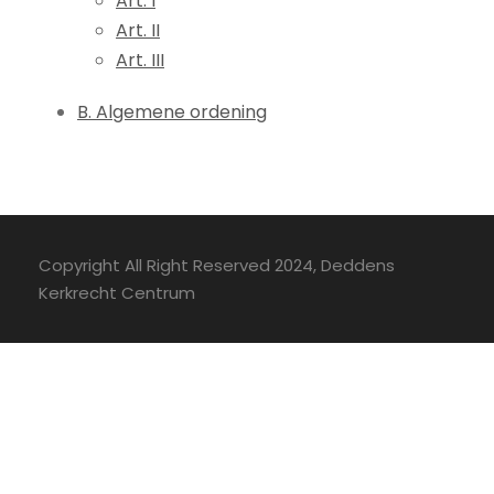
Art. I
Art. II
Art. III
B. Algemene ordening
Copyright All Right Reserved 2024, Deddens
Kerkrecht Centrum