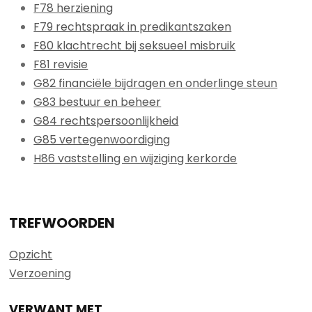
F78 herziening
F79 rechtspraak in predikantszaken
F80 klachtrecht bij seksueel misbruik
F81 revisie
G82 financiële bijdragen en onderlinge steun
G83 bestuur en beheer
G84 rechtspersoonlijkheid
G85 vertegenwoordiging
H86 vaststelling en wijziging kerkorde
TREFWOORDEN
Opzicht
Verzoening
VERWANT MET