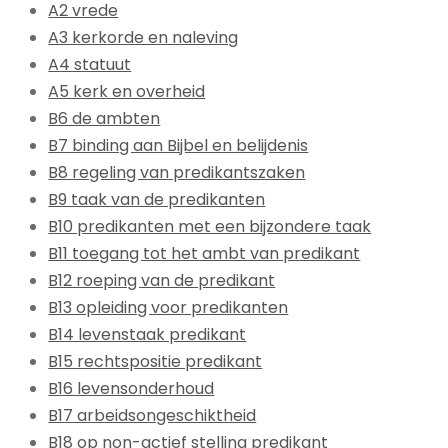
A2 vrede
A3 kerkorde en naleving
A4 statuut
A5 kerk en overheid
B6 de ambten
B7 binding aan Bijbel en belijdenis
B8 regeling van predikantszaken
B9 taak van de predikanten
B10 predikanten met een bijzondere taak
B11 toegang tot het ambt van predikant
B12 roeping van de predikant
B13 opleiding voor predikanten
B14 levenstaak predikant
B15 rechtspositie predikant
B16 levensonderhoud
B17 arbeidsongeschiktheid
B18 op non-actief stelling predikant