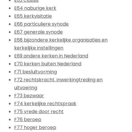
E63 classis
E64 naburige kerk
E65 kerkvisitatie
E66 particuliere synode
E67 generale synode
E68 bijzondere kerkelijke organisaties en
kerkelijke instellingen
E69 andere kerken in Nederland
E70 kerken buiten Nederland
F71 besluitvorming
F72 rechtskracht, inwerkingtreding en
uitvoering
F73 bezwaar
F74 kerkelijke rechtspraak
F75 vrede door recht
F76 beroep
F77 hoger beroep