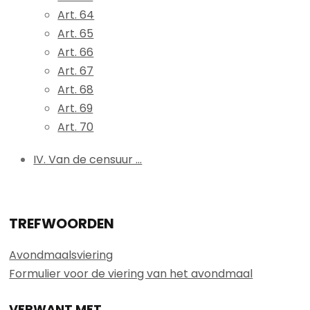
Art. 64
Art. 65
Art. 66
Art. 67
Art. 68
Art. 69
Art. 70
IV. Van de censuur ...
TREFWOORDEN
Avondmaalsviering
Formulier voor de viering van het avondmaal
VERWANT MET