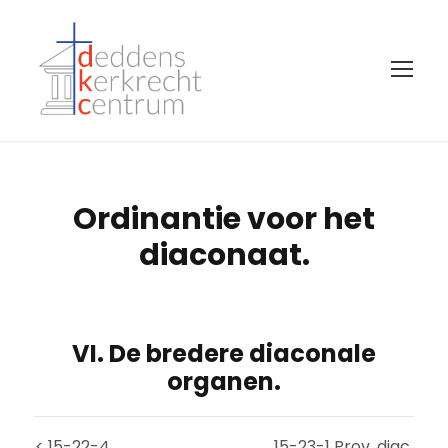
Ordinantie voor het
diaconaat.
VI. De bredere diaconale
organen.
< 15-22-4
15-23-1 Prov. diac.