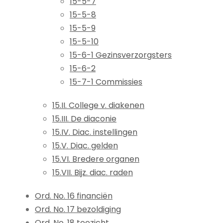
15-5-7
15-5-8
15-5-9
15-5-10
15-6-1 Gezinsverzorgsters
15-6-2
15-7-1 Commissies
15.II. College v. diakenen
15.III. De diaconie
15.IV. Diac. instellingen
15.V. Diac. gelden
15.VI. Bredere organen
15.VII. Bijz. diac. raden
Ord. No. 16 financiën
Ord. No. 17 bezoldiging
Ord. No. 18 toezicht