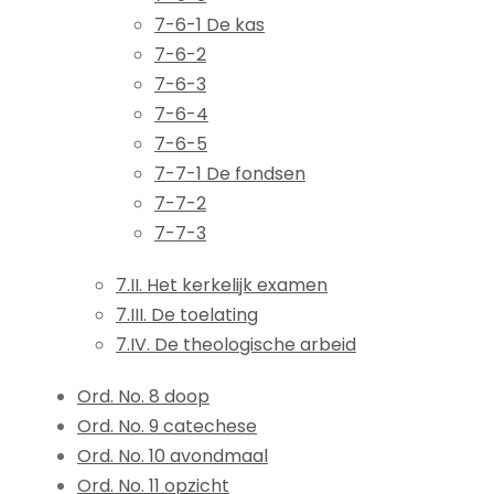
7-6-1 De kas
7-6-2
7-6-3
7-6-4
7-6-5
7-7-1 De fondsen
7-7-2
7-7-3
7.II. Het kerkelijk examen
7.III. De toelating
7.IV. De theologische arbeid
Ord. No. 8 doop
Ord. No. 9 catechese
Ord. No. 10 avondmaal
Ord. No. 11 opzicht