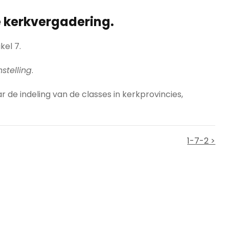
le kerkvergadering.
kel 7.
stelling
.
de indeling van de classes in kerkprovincies,
1-7-2 >