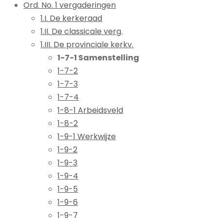
Ord. No. 1 vergaderingen
1.I. De kerkeraad
1.II. De classicale verg.
1.III. De provinciale kerkv.
1-7-1 Samenstelling
1-7-2
1-7-3
1-7-4
1-8-1 Arbeidsveld
1-8-2
1-9-1 Werkwijze
1-9-2
1-9-3
1-9-4
1-9-5
1-9-6
1-9-7