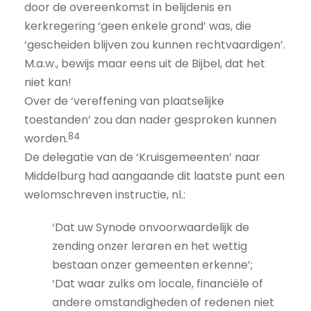
door de overeenkomst in belijdenis en
kerkregering ‘geen enkele grond’ was, die
‘gescheiden blijven zou kunnen rechtvaardigen’.
M.a.w., bewijs maar eens uit de Bijbel, dat het
niet kan!
Over de ‘vereffening van plaatselijke
toestanden’ zou dan nader gesproken kunnen
84
worden.
De delegatie van de ‘Kruisgemeenten’ naar
Middelburg had aangaande dit laatste punt een
welomschreven instructie, nl.:
‘Dat uw Synode onvoorwaardelijk de
zending onzer leraren en het wettig
bestaan onzer gemeenten erkenne’;
‘Dat waar zulks om locale, financiële of
andere omstandigheden of redenen niet