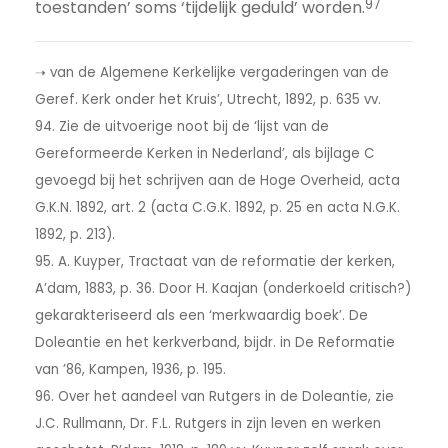
97
toestanden’ soms ‘tijdelijk geduld’ worden.
➝ van de Algemene Kerkelijke vergaderingen van de
Geref. Kerk onder het Kruis’, Utrecht, 1892, p. 635 vv.
94. Zie de uitvoerige noot bij de ‘lijst van de
Gereformeerde Kerken in Nederland’, als bijlage C
gevoegd bij het schrijven aan de Hoge Overheid, acta
G.K.N. 1892, art. 2 (acta C.G.K. 1892, p. 25 en acta N.G.K.
1892, p. 213).
95. A. Kuyper, Tractaat van de reformatie der kerken,
A’dam, 1883, p. 36. Door H. Kaajan (onderkoeld critisch?)
gekarakteriseerd als een ‘merkwaardig boek’. De
Doleantie en het kerkverband, bijdr. in De Reformatie
van ’86, Kampen, 1936, p. 195.
96. Over het aandeel van Rutgers in de Doleantie, zie
J.C. Rullmann, Dr. F.L. Rutgers in zijn leven en werken