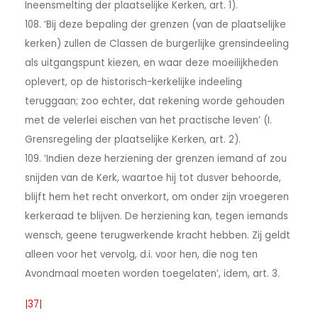
Ineensmelting der plaatselijke Kerken, art. 1).
108. ‘Bij deze bepaling der grenzen (van de plaatselijke
kerken) zullen de Classen de burgerlijke grensindeeling
als uitgangspunt kiezen, en waar deze moeilijkheden
oplevert, op de historisch-kerkelijke indeeling
teruggaan; zoo echter, dat rekening worde gehouden
met de velerlei eischen van het practische leven’ (I.
Grensregeling der plaatselijke Kerken, art. 2).
109. ‘Indien deze herziening der grenzen iemand af zou
snijden van de Kerk, waartoe hij tot dusver behoorde,
blijft hem het recht onverkort, om onder zijn vroegeren
kerkeraad te blijven. De herziening kan, tegen iemands
wensch, geene terugwerkende kracht hebben. Zij geldt
alleen voor het vervolg, d.i. voor hen, die nog ten
Avondmaal moeten worden toegelaten’, idem, art. 3.
|37|