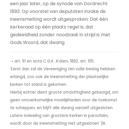
een jaar later, op de synode van Dordrecht
1893. Op voorstel van deputaten inzake de
ineensmelting wordt uitgesproken: Dat één
kerkeraad op één plaats regel is, dat
gedeeldheid zonder noodzaak in strijd is met
Gods Woord, dat dwang
➝ art. 91 en acta C.G.K. A’dam, 1892, art. 105.
‘Eerst dan zal de Vereeniging ten volle beslag hebben
erlangd, zoo ook de ineensmelting der plaatselijke
kerken tot stand is gekomen.
Hierbij echter dient groote omzichtigheid gebezigd, om
geen onoverkomelijke moeilijkheden voor de toekomst
te scheppen, en blijft alle dwang vanzelf uitgesloten.
Latere indeeling van grootere Kerken in parochiën,
wordt door de ineensmelting niet uitgesloten’ (III.