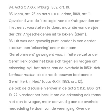
84. Acta C.A.G.K. M’burg, 1869, art. 19.
85. idem, art. 25 en acta G.K.K. R’dam, 1869, art. 11.
Opvallend was de ‘strategie’ van de Kruisgezinden om
‘niet eerst voorstellen te doen, maar die van de zijde
der Chr. Afgescheidenen uit te lokken’ (idem).
86. Dit was een gevoelig punt, omdat in een eerder
stadium een ‘erkenning’ onder de naam
‘Gereformeerd’ geweigerd was. In feite verzette der
Geref. kerk onder het kruis zich tegen èlk vragen om
erkenning. Vgl. het adres aan de overheid in 1853: ‘zich
kenbaar maken
als de reeds eeuwen bestaande
Geref. Kerk in Ned.’ (acta G.K.K. 1853, art. 12).
Zie ook de discussie hierover in de acta G.K.K. 1866, art.
19-27. Vandaar het besluit om die erkenning ook thans
niet aan te vragen, maar eenvoudig aan de overheid
mededeling te doen van de vereniging. Over de