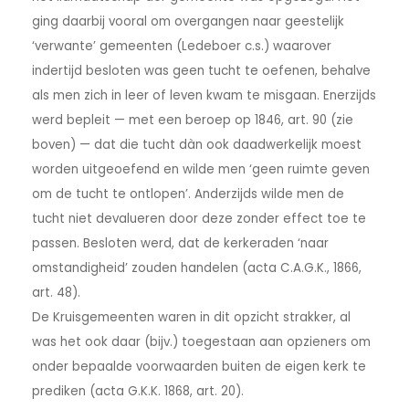
ging daarbij vooral om overgangen naar geestelijk
‘verwante’ gemeenten (Ledeboer c.s.) waarover
indertijd besloten was geen tucht te oefenen, behalve
als men zich in leer of leven kwam te misgaan. Enerzijds
werd bepleit — met een beroep op 1846, art. 90 (zie
boven) — dat die tucht dàn ook daadwerkelijk moest
worden uitgeoefend en wilde men ‘geen ruimte geven
om de tucht te ontlopen’. Anderzijds wilde men de
tucht niet devalueren door deze zonder effect toe te
passen. Besloten werd, dat de kerkeraden ‘naar
omstandigheid’ zouden handelen (acta C.A.G.K., 1866,
art. 48).
De Kruisgemeenten waren in dit opzicht strakker, al
was het ook daar (bijv.) toegestaan aan opzieners om
onder bepaalde voorwaarden buiten de eigen kerk te
prediken (acta G.K.K. 1868, art. 20).