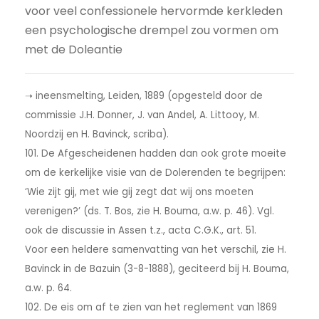
voor veel confessionele hervormde kerkleden
een psychologische drempel zou vormen om
met de Doleantie
➝ ineensmelting, Leiden, 1889 (opgesteld door de
commissie J.H. Donner, J. van Andel, A. Littooy, M.
Noordzij en H. Bavinck, scriba).
101. De Afgescheidenen hadden dan ook grote moeite
om de kerkelijke visie van de Dolerenden te begrijpen:
‘Wie zijt gij, met wie gij zegt dat wij ons moeten
verenigen?’ (ds. T. Bos, zie H. Bouma, a.w. p. 46). Vgl.
ook de discussie in Assen t.z., acta C.G.K., art. 51.
Voor een heldere samenvatting van het verschil, zie H.
Bavinck in de Bazuin (3-8-1888), geciteerd bij H. Bouma,
a.w. p. 64.
102. De eis om af te zien van het reglement van 1869