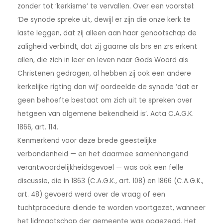
zonder tot ‘kerkisme’ te vervallen. Over een voorstel:
‘De synode spreke uit, dewijl er zijn die onze kerk te
laste leggen, dat zij alleen aan haar genootschap de
zaligheid verbindt, dat zij gaarne als brs en zrs erkent
allen, die zich in leer en leven naar Gods Woord als
Christenen gedragen, al hebben zij ook een andere
kerkelijke rigting dan wij’ oordeelde de synode ‘dat er
geen behoefte bestaat om zich uit te spreken over
hetgeen van algemene bekendheid is’. Acta C.A.G.K.
1866, art. 114.
Kenmerkend voor deze brede geestelijke
verbondenheid — en het daarmee samenhangend
verantwoordelijkheidsgevoel — was ook een felle
discussie, die in 1863 (C.A.G.K., art. 108) en 1866 (C.A.G.K.,
art. 48) gevoerd werd over de vraag of een
tuchtprocedure diende te worden voortgezet, wanneer
het lidmaatschap der gemeente was opgezegd. Het