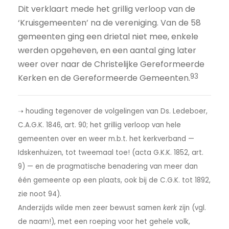
Dit verklaart mede het grillig verloop van de
‘Kruisgemeenten’ na de vereniging. Van de 58
gemeenten ging een drietal niet mee, enkele
werden opgeheven, en een aantal ging later
weer over naar de Christelijke Gereformeerde
93
Kerken en de Gereformeerde Gemeenten.
➝ houding tegenover de volgelingen van Ds. Ledeboer,
C.A.G.K. 1846, art. 90; het grillig verloop van hele
gemeenten over en weer m.b.t. het kerkverband —
Idskenhuizen, tot tweemaal toe! (acta G.K.K. 1852, art.
9) — en de pragmatische benadering van meer dan
één gemeente op een plaats, ook bij de C.G.K. tot 1892,
zie noot 94).
Anderzijds wilde men zeer bewust samen
kerk
zijn (vgl.
de naam!), met een roeping voor het gehele volk,