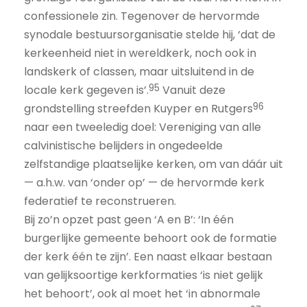
confessionele zin. Tegenover de hervormde
synodale bestuursorganisatie stelde hij, ‘dat de
kerkeenheid niet in wereldkerk, noch ook in
landskerk of classen, maar uitsluitend in de
95
locale kerk gegeven is’.
Vanuit deze
96
grondstelling streefden Kuyper en Rutgers
naar een tweeledig doel: Vereniging van alle
calvinistische belijders in ongedeelde
zelfstandige plaatselijke kerken, om van dáár uit
— a.h.w. van ‘onder op’ — de hervormde kerk
federatief te reconstrueren.
Bij zo’n opzet past geen ‘A en B’: ‘In één
burgerlijke gemeente behoort ook de formatie
der kerk één te zijn’. Een naast elkaar bestaan
van gelijksoortige kerkformaties ‘is niet gelijk
het behoort’, ook al moet het ‘in abnormale