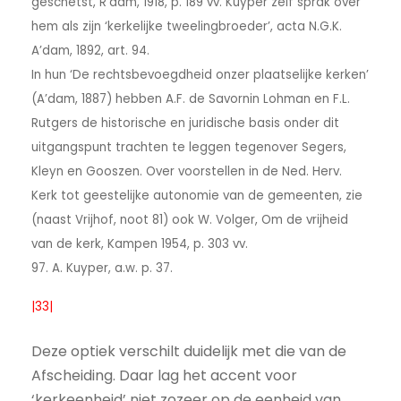
geschetst, R’dam, 1918, p. 189 vv. Kuyper zelf sprak over
hem als zijn ‘kerkelijke tweelingbroeder’, acta N.G.K.
A’dam, 1892, art. 94.
In hun ‘De rechtsbevoegdheid onzer plaatselijke kerken’
(A’dam, 1887) hebben A.F. de Savornin Lohman en F.L.
Rutgers de historische en juridische basis onder dit
uitgangspunt trachten te leggen tegenover Segers,
Kleyn en Gooszen. Over voorstellen in de Ned. Herv.
Kerk tot geestelijke autonomie van de gemeenten, zie
(naast Vrijhof, noot 81) ook W. Volger, Om de vrijheid
van de kerk, Kampen 1954, p. 303 vv.
97. A. Kuyper, a.w. p. 37.
|33|
Deze optiek verschilt duidelijk met die van de
Afscheiding. Daar lag het accent voor
‘kerkeenheid’ niet zozeer op de eenheid van