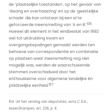
de ‘plaatselijke toestanden’, op het gevaar van
‘dwang en overhaasting’ en op de ‘geestelijke
schade’ die kan ontstaan bij een al te
106
geforceerde ineensmelting van ‘A en B’.
Hoewel dit element in het eindbesluit van 1892
wel tot uitdrukking kwam en
overgangsbepalingen gemaakt werden ten
behoeve van correspondentie en combinatie
op plaatsen waar ineensmelting nog niet
mogelijk was, werden de waarschuwende
stemmen overschaduwd door het
enthousiasme voor algemene landelijke èn
107
pláátselijke eenheid.
104. Uit het verslag van deputaten, acta C.G.K.,
Assen/Kampen, art. 226, p. 8.