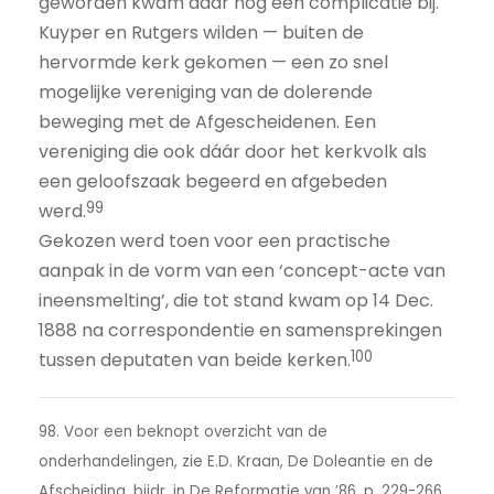
geworden kwam daar nog een complicatie bij.
Kuyper en Rutgers wilden — buiten de
hervormde kerk gekomen — een zo snel
mogelijke vereniging van de dolerende
beweging met de Afgescheidenen. Een
vereniging die ook dáár door het kerkvolk als
een geloofszaak begeerd en afgebeden
99
werd.
Gekozen werd toen voor een practische
aanpak in de vorm van een ‘concept-acte van
ineensmelting’, die tot stand kwam op 14 Dec.
1888 na correspondentie en samensprekingen
100
tussen deputaten van beide kerken.
98. Voor een beknopt overzicht van de
onderhandelingen, zie E.D. Kraan, De Doleantie en de
Afscheiding, bijdr. in De Reformatie van ’86, p. 229-266.