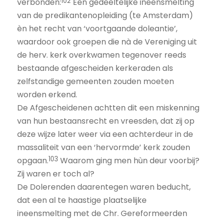
102
verbonden:
Een gedeeltelijke ineensmelting
van de predikantenopleiding (te Amsterdam)
èn het recht van ‘voortgaande doleantie’,
waardoor ook groepen die nà de Vereniging uit
de herv. kerk overkwamen tegenover reeds
bestaande afgescheiden kerkeraden als
zelfstandige gemeenten zouden moeten
worden erkend.
De Afgescheidenen achtten dit een miskenning
van hun bestaansrecht en vreesden, dat zij op
deze wijze later weer via een achterdeur in de
massaliteit van een ‘hervormde’ kerk zouden
103
opgaan.
Waarom ging men hùn deur voorbij?
Zij waren er toch al?
De Dolerenden daarentegen waren beducht,
dat een al te haastige plaatselijke
ineensmelting met de Chr. Gereformeerden