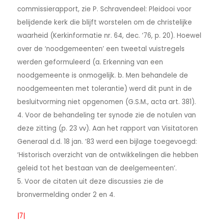
commissierapport, zie P. Schravendeel: Pleidooi voor
belijdende kerk die blijft worstelen om de christelijke
waarheid (Kerkinformatie nr. 64, dec. ’76, p. 20). Hoewel
over de ‘noodgemeenten’ een tweetal vuistregels
werden geformuleerd (a. Erkenning van een
noodgemeente is onmogelijk. b. Men behandele de
noodgemeenten met tolerantie) werd dit punt in de
besluitvorming niet opgenomen (G.S.M., acta art. 381).
4. Voor de behandeling ter synode zie de notulen van
deze zitting (p. 23 vv). Aan het rapport van Visitatoren
Generaal d.d. 18 jan. ’83 werd een bijlage toegevoegd:
‘Historisch overzicht van de ontwikkelingen die hebben
geleid tot het bestaan van de deelgemeenten’.
5. Voor de citaten uit deze discussies zie de
bronvermelding onder 2 en 4.
|7|