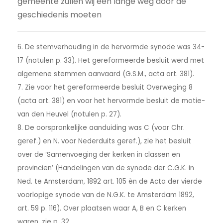
gemeente zullen wij een lange weg door de
geschiedenis moeten
6. De stemverhouding in de hervormde synode was 34-
17 (notulen p. 33). Het gereformeerde besluit werd met
algemene stemmen aanvaard (G.S.M., acta art. 381).
7. Zie voor het gereformeerde besluit Overweging 8
(acta art. 381) en voor het hervormde besluit de motie-
van den Heuvel (notulen p. 27).
8. De oorspronkelijke aanduiding was C (voor Chr.
geref.) en N. voor Nederduits geref.), zie het besluit
over de ‘Samenvoeging der kerken in classen en
provinciën’ (Handelingen van de synode der C.G.K. in
Ned. te Amsterdam, 1892 art. 105 èn de Acta der vierde
voorlopige synode van de N.G.K. te Amsterdam 1892,
art. 59 p. 116). Over plaatsen waar A, B en C kerken
waren, zie p. 32.