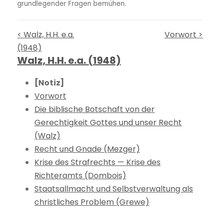
grundlegender Fragen bemühen.
< Walz, H.H. e.a.
Vorwort >
(1948)
Walz, H.H. e.a. (1948)
[Notiz]
Vorwort
Die biblische Botschaft von der
Gerechtigkeit Gottes und unser Recht
(Walz)
Recht und Gnade (Mezger)
Krise des Strafrechts — Krise des
Richteramts (Dombois)
Staatsallmacht und Selbstverwaltung als
christliches Problem (Grewe)