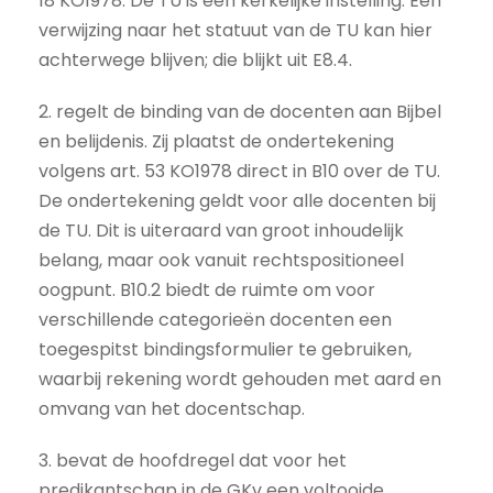
18 KO1978. De TU is een kerkelijke instelling. Een
verwijzing naar het statuut van de TU kan hier
achterwege blijven; die blijkt uit E8.4.
2. regelt de binding van de docenten aan Bijbel
en belijdenis. Zij plaatst de ondertekening
volgens art. 53 KO1978 direct in B10 over de TU.
De ondertekening geldt voor alle docenten bij
de TU. Dit is uiteraard van groot inhoudelijk
belang, maar ook vanuit rechtspositioneel
oogpunt. B10.2 biedt de ruimte om voor
verschillende categorieën docenten een
toegespitst bindingsformulier te gebruiken,
waarbij rekening wordt gehouden met aard en
omvang van het docentschap.
3. bevat de hoofdregel dat voor het
predikantschap in de GKv een voltooide