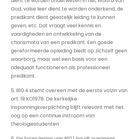
dient te worden onderwezen in het Woord van
God, valse leer dient te worden onderkend, de
predikant dient geestelijk leiding te kunnen
geven, etc. Dat vraagt veel kennis en
vaardigheden en ontwikkeling van de
charismata van een predikant. Een goede
gereformeerde opleiding biedt op zichzelf geen
waarborg, maar wel een basis voor een
adequaat functioneren als professioneel
predikant.
5. B10.4 stemt overeen met de eerste volzin van
art. 19 KO1978. De kerkelijke
inspanningsverplichting blijft relevant met het
oog op een continue instroom van
theologiestudenten.
6. De formulering van B10.1 houdt overigens