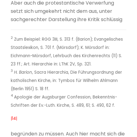
Aber auch die protestantische Verwerfung
setzt sich umgekehrt nicht dem aus, unter
sachgerechter Darstellung ihre Kritik schlüssig
2
Zum Beispiel: RGG 3III, S. 313 f. (Barion); Evangelisches
Staatslexikon, S. 701 f. (Mörsdorf); K. Mörsdorf in:
Eichmann-Mörsdorf, Lehrbuch des Kirchenrechts (11) S.
23 ff.; Art. Hierarchie in: LThK 2V, Sp. 321.
3
H. Barion
, Sacra Hierarchia, Die Führungsordnung der
katholischen Kirche, in: Tymbos für Wilhelm Ahlmann
(Berlin 1951) S. 18 ff.
4
Apologie der Augsburger Confession, Bekenntnis-
Schriften der Ev.-Luth. Kirche, S. 489, 61; S. 490, 62 f.
|14|
begründen zu müssen. Auch hier macht sich die