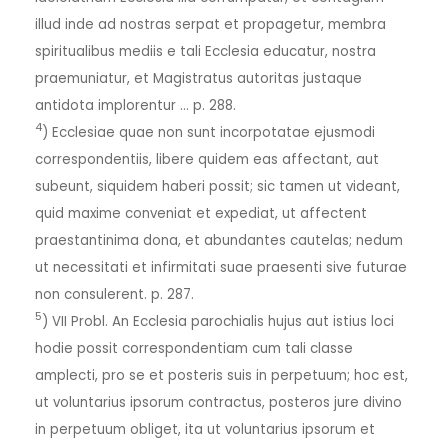
illud inde ad nostras serpat et propagetur, membra
spiritualibus mediis e tali Ecclesia educatur, nostra
praemuniatur, et Magistratus autoritas justaque
antidota implorentur … p. 288.
4
) Ecclesiae quae non sunt incorpotatae ejusmodi
correspondentiis, libere quidem eas affectant, aut
subeunt, siquidem haberi possit; sic tamen ut videant,
quid maxime conveniat et expediat, ut affectent
praestantinima dona, et abundantes cautelas; nedum
ut necessitati et infirmitati suae praesenti sive futurae
non consulerent. p. 287.
5
) VII Probl. An Ecclesia parochialis hujus aut istius loci
hodie possit correspondentiam cum tali classe
amplecti, pro se et posteris suis in perpetuum; hoc est,
ut voluntarius ipsorum contractus, posteros jure divino
in perpetuum obliget, ita ut voluntarius ipsorum et