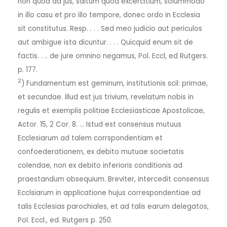
non quod ad jus, saltum quod excercitium, solummodo
in illo casu et pro illo tempore, donec ordo in Ecclesia
sit constitutus. Resp. . . . Sed meo judicio aut periculos
aut ambigue ista dicuntur. . . . Quicquid enum sit de
factis. . .. de jure omnino negamus, Pol. Eccl, ed Rutgers.
p. 177.
2
) Fundamentum est geminum, institutionis scil: primae,
et secundae. Illud est jus trivium, revelatum nobis in
regulis et exemplis politiae Ecclesiasticae Apostolicae,
Actor. 15, 2 Cor. 8. … Istud est consensus mutuus
Ecclesiarum ad talem corrspondentiam et
confoederationem, ex debito mutuae societatis
colendae, non ex debito inferioris conditionis ad
praestandum obsequium. Breviter, intercedit consensus
Ecclsiarum in applicatione hujus correspondentiae ad
talis Ecclesias parochiales, et ad talis earum delegatos,
Pol. Eccl., ed. Rutgers p. 250.