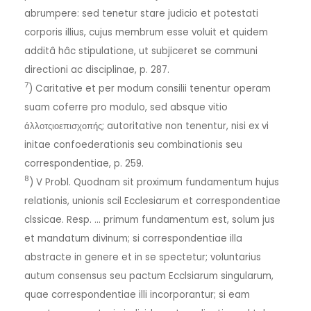
abrumpere: sed tenetur stare judicio et potestati
corporis illius, cujus membrum esse voluit et quidem
additâ hâc stipulatione, ut subjiceret se communi
directioni ac disciplinae, p. 287.
7
) Caritative et per modum consilii tenentur operam
suam coferre pro modulo, sed absque vitio
άλλοτςιοεπισχοπής; autoritative non tenentur, nisi ex vi
initae confoederationis seu combinationis seu
correspondentiae, p. 259.
8
) V Probl. Quodnam sit proximum fundamentum hujus
relationis, unionis scil Ecclesiarum et correspondentiae
clssicae. Resp. … primum fundamentum est, solum jus
et mandatum divinum; si correspondentiae illa
abstracte in genere et in se spectetur; voluntarius
autum consensus seu pactum Ecclsiarum singularum,
quae correspondentiae illi incorporantur; si eam