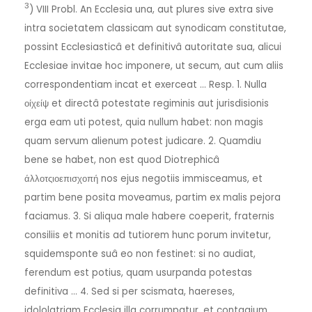
3
) VIII Probl. An Ecclesia una, aut plures sive extra sive
intra societatem classicam aut synodicam constitutae,
possint Ecclesiasticâ et definitivâ autoritate sua, alicui
Ecclesiae invitae hoc imponere, ut secum, aut cum aliis
correspondentiam incat et exerceat … Resp. 1. Nulla
οίχείψ et directâ potestate regiminis aut jurisdisionis
erga eam uti potest, quia nullum habet: non magis
quam servum alienum potest judicare. 2. Quamdiu
bene se habet, non est quod Diotrephicâ
άλλοτςιοεπισχοπή nos ejus negotiis immisceamus, et
partim bene posita moveamus, partim ex malis pejora
faciamus. 3. Si aliqua male habere coeperit, fraternis
consiliis et monitis ad tutiorem hunc porum invitetur,
squidemsponte suâ eo non festinet: si no audiat,
ferendum est potius, quam usurpanda potestas
definitiva … 4. Sed si per scismata, haereses,
idololatriam Ecclesia illa corrumpatur, et contagium