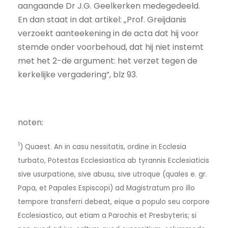
aangaande Dr J.G. Geelkerken medegedeeld.
En dan staat in dat artikel: „Prof. Greijdanis
verzoekt aanteekening in de acta dat hij voor
stemde onder voorbehoud, dat hij niet instemt
met het 2-de argument: het verzet tegen de
kerkelijke vergadering”, blz 93.
noten:
1
) Quaest. An in casu nessitatis, ordine in Ecclesia
turbato, Potestas Ecclesiastica ab tyrannis Ecclesiaticis
sive usurpatione, sive abusu, sive utroque (quales e. gr.
Papa, et Papales Espiscopi) ad Magistratum pro illo
tempore transferri debeat, eique a populo seu corpore
Ecclesiastico, aut etiam a Parochis et Presbyteris; si