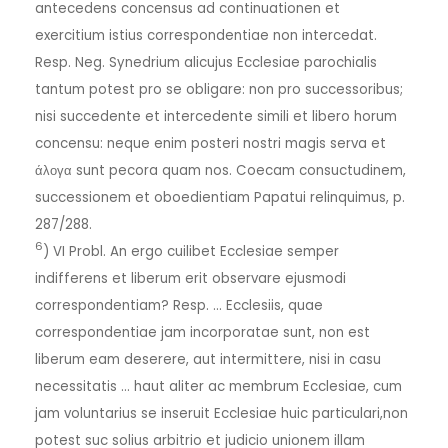
antecedens concensus ad continuationen et
exercitium istius correspondentiae non intercedat.
Resp. Neg. Synedrium alicujus Ecclesiae parochialis
tantum potest pro se obligare: non pro successoribus;
nisi succedente et intercedente simili et libero horum
concensu: neque enim posteri nostri magis serva et
άλογα sunt pecora quam nos. Coecam consuctudinem,
successionem et oboedientiam Papatui relinquimus, p.
287/288.
6
) VI Probl. An ergo cuilibet Ecclesiae semper
indifferens et liberum erit observare ejusmodi
correspondentiam? Resp. … Ecclesiis, quae
correspondentiae jam incorporatae sunt, non est
liberum eam deserere, aut intermittere, nisi in casu
necessitatis … haut aliter ac membrum Ecclesiae, cum
jam voluntarius se inseruit Ecclesiae huic particulari,non
potest suc solius arbitrio et judicio unionem illam