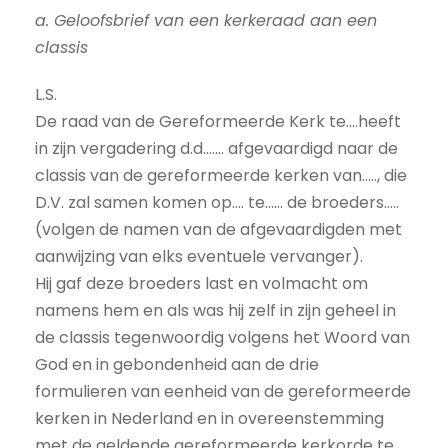
a. Geloofsbrief van een kerkeraad aan een
classis
L.S.
De raad van de Gereformeerde Kerk te….heeft
in zijn vergadering d.d……. afgevaardigd naar de
classis van de gereformeerde kerken van….., die
D.V. zal samen komen op…. te…… de broeders…..
(volgen de namen van de afgevaardigden met
aanwijzing van elks eventuele vervanger).
Hij gaf deze broeders last en volmacht om
namens hem en als was hij zelf in zijn geheel in
de classis tegenwoordig volgens het Woord van
God en in gebondenheid aan de drie
formulieren van eenheid van de gereformeerde
kerken in Nederland en in overeenstemming
met de geldende gereformeerde kerkorde te