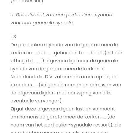
(h.t. assessor)
c. Geloofsbrief van een particuliere synode
voor een generale synode
L.S.
De particuliere synode van de gereformeerde
kerken in ….. d.d. …… gehouden te ….. heeft (in haar
zitting d.d. ……..) afgevaardigd naar de generale
synode van de gereformeerde kerken in
Nederland, die D.V. zal samenkomen op te , de
broeders…… (volgen de namen en adressen van
de afgevaardigden, met aanwijzing van elks
eventuele vervanger).
Zij gaf deze afgevaardigden last en volmacht
om namens de gereformeerde kerken…… (de
naam van het particulier-synodale ressort), die
haar hebben gevormd, en als waren deze