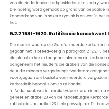
van die Nederlandse kerkgeskiedenis te verkry, word
Die indeling word gemaak op grond van bepaalde i
kenmerkend van ´n sekere tydvak is en wat ´n beslist
het.
5.2.2 1581-1620: Ratifikasie konsekwent
Die manier waarop die Gereformeerde kerke kort na
gegaan het, is breedvoerig in paragraaf 2.1.2.2.1.3 b
die plaaslike kerke toegepas alvorens die kerkrade d
aangeneem het nie. Selfs die artikels van die konse
deur die mindere vergaderings “wederom aangenomen” 
voortgegaan om besluite van meerdere vergaderings 
kerkordelik bepaal is om so te handel.
´n Ander saak wat in hierdie tydperk prominent na vo
geheel, en artikel 23 van die Middelburgse Kerkorde 
ratihabitio van artikel 23 is nie gewysig nie. Dit is o