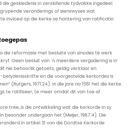
 die geskiedenis in verskillende tydvakke ingedeel.
ngrypende veranderings of sienswyses wat
e invloed op die kerke se hantering van ratificatio
 toegepas
 die reformasie met besluite van sinodes te werk
eskryf. Geen besluit van ´n meerdere vergadering is in
it nie behoorlik getoets, geldig verklaar en
p-belydenisskrifte en die voorgestelde kerkordes is
(Rutgers, 1971:24). In die jare na 1581 het die kerke
te ratifiseer, te meer omdat dit van toe af
re tree, is die ontwikkeling wat die kerkorde in sy
in besonder ondergaan het (Meijer, 1987:4). Die
nveranderd in artikel 31 van die Dordtse Kerkorde