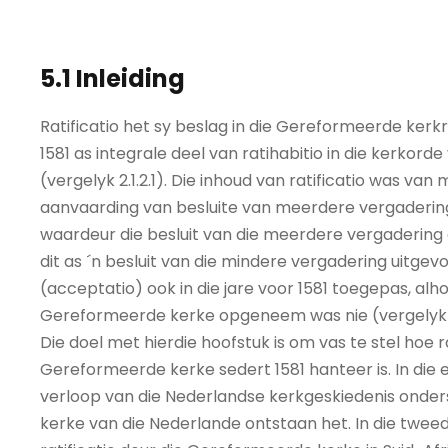
5.1 Inleiding
Ratificatio het sy beslag in die Gereformeerde kerkr
1581 as integrale deel van ratihabitio in die kerk
(vergelyk 2.1.2.1). Die inhoud van ratificatio was van 
aanvaarding van besluite van meerdere vergadering
waardeur die besluit van die meerdere vergadering 
dit as ´n besluit van die mindere vergadering uitgevoe
(acceptatio) ook in die jare voor 1581 toegepas, alho
Gereformeerde kerke opgeneem was nie (vergelyk 2.1
Die doel met hierdie hoofstuk is om vas te stel hoe r
Gereformeerde kerke sedert 1581 hanteer is. In die ee
verloop van die Nederlandse kerkgeskiedenis onders
kerke van die Nederlande ontstaan het. In die twee