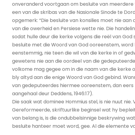
onveranderd voortgaan om besluite van meerdere v
een van die skribas van die Nasionale Sinode te Dord
opgemerk: “Die besluite van konsilies moet nie aan
van die owerheid en Persiese wette nie. Die handelin
sodat hulle deur die kerke volgens die reël van God
besluite met die Woord van God ooreenstem, word hu
eenstemmig, nie teen die wil van die kerke in of ge
gewetens nie aan die oordeel van die gedeputeerdes
volkome mag gegee om in die naam van die kerke oor
bly altyd aan die enige Woord van God gebind. Wann
van gedeputeerdes hiermee ooreenstem, dan eers mo
aangehaal deur Deddens, 1946:17).
Die saak wat dominee Hommius stel, is nie nuut nie. 
Gereformeerde, skriftuurlike beginsel wat hy beple
van belang is, is die ondubbelsinnige beskrywing 
besluite hanteer moet word, gee. Al die elemente va