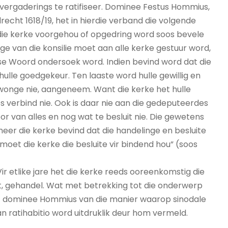
ergaderings te ratifiseer. Dominee Festus Hommius,
recht 1618/19, het in hierdie verband die volgende
 die kerke voorgehou of opgedring word soos bevele
ge van die konsilie moet aan alle kerke gestuur word,
 se Woord ondersoek word. Indien bevind word dat die
lle goedgekeur. Ten laaste word hulle gewillig en
dwonge nie, aangeneem. Want die kerke het hulle
 verbind nie. Ook is daar nie aan die gedeputeerdes
 van alles en nog wat te besluit nie. Die gewetens
eer die kerke bevind dat die handelinge en besluite
et die kerke die besluite vir bindend hou” (soos
Vir etlike jare het die kerke reeds ooreenkomstig die
it, gehandel. Wat met betrekking tot die onderwerp
wat dominee Hommius van die manier waarop sinodale
n ratihabitio word uitdruklik deur hom vermeld.