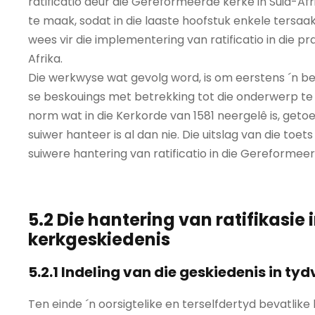
ratificatio deur die Gereformeerde kerke in Suid-A
te maak, sodat in die laaste hoofstuk enkele ters
wees vir die implementering van ratificatio in die 
Afrika.
Die werkwyse wat gevolg word, is om eerstens ´n be
se beskouings met betrekking tot die onderwerp te 
norm wat in die Kerkorde van 1581 neergelê is, getoe
suiwer hanteer is al dan nie. Die uitslag van die toet
suiwere hantering van ratificatio in die Gereformee
5.2 Die hantering van ratifikasie
kerkgeskiedenis
5.2.1 Indeling van die geskiedenis in ty
Ten einde ´n oorsigtelike en terselfdertyd bevatlike 