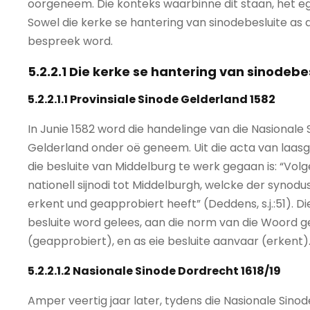
oorgeneem. Die konteks waarbinne dit staan, het eg
Sowel die kerke se hantering van sinodebesluite as 
bespreek word.
5.2.2.1 Die kerke se hantering van sinodebe
5.2.2.1.1 Provinsiale Sinode Gelderland 1582
In Junie 1582 word die handelinge van die Nasionale 
Gelderland onder oë geneem. Uit die acta van laa
die besluite van Middelburg te werk gegaan is: “Volg
nationell sijnodi tot Middelburgh, welcke der synod
erkent und geapprobiert heeft” (Deddens, s.j.:51). Di
besluite word gelees, aan die norm van die Woord g
(geapprobiert), en as eie besluite aanvaar (erkent)
5.2.2.1.2 Nasionale Sinode Dordrecht 1618/19
Amper veertig jaar later, tydens die Nasionale Sino