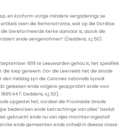
, en konform vorige mindere vergaderings se
f artikels teen die Remonstrante, wat op die Dordtse
n die Gereformeerde kerke aanvaar is, asook die
robiert ende aengenohmen” (Deddens, s.j.:50).
 September 1619 te Leeuwarden gehou is, het spesifiek
 die loep geneem. Oor die Leerreëls het die sinode
r den middag syn die Canones nationalis synodi
do geleesen ende volgens geapprobirt ende voor
 1865:447; Deddens, s.j.:50).
ode opgestel het, oordeel die Provinsiale Sinode
 “rijpe bedencken ende betrachtinge van alles” besluit
iet gebruickt ende nu van nijes mochten ingestelt
kercke ende gemeenten ende onheijll in deesse onsse