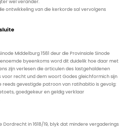
ter wel verander.
die ontwikkeling van die kerkorde sal vervolgens
sluite
Sinode Middelburg 1581 deur die Provinsiale Sinode
sgenoemde byeenkoms word dit duidelik hoe daar met
ens zijn verlesen die articulen des lastgehaldenen
us voor recht und dem woort Godes gleichformich sijn
e reeds gevestigde patroon van ratihabitio is gevolg:
etoets, goedgekeur en geldig verklaar
.
de Dordrecht in 1618/19, blyk dat mindere vergaderings