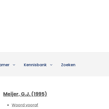
amer
Kennisbank
Zoeken
Meijer, G.J. (1995)
Woord vooraf