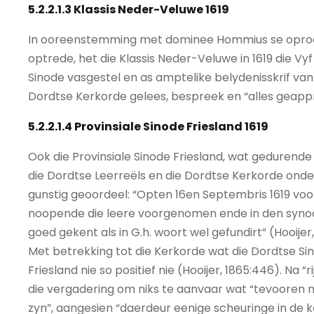
5.2.2.1.3 Klassis Neder-Veluwe 1619
In ooreenstemming met dominee Hommius se oproep
optrede, het die Klassis Neder-Veluwe in 1619 die Vy
Sinode vasgestel en as amptelike belydenisskrif va
Dordtse Kerkorde gelees, bespreek en “alles geapp
5.2.2.1.4 Provinsiale Sinode Friesland 1619
Ook die Provinsiale Sinode Friesland, wat gedurende
die Dordtse Leerreëls en die Dordtse Kerkorde onder
gunstig geoordeel: “Opten 16en Septembris 1619 voo
noopende die leere voorgenomen ende in den syno
goed gekent als in G.h. woort wel gefundirt” (Hooijer,
Met betrekking tot die Kerkorde wat die Dordtse Sin
Friesland nie so positief nie (Hooijer, 1865:446). Na
die vergadering om niks te aanvaar wat “tevooren n
zyn”, aangesien “daerdeur eenige scheuringe in de 