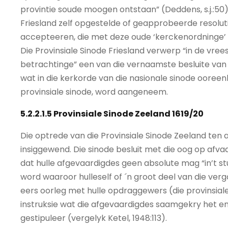
provintie soude moogen ontstaan” (Deddens, s.j.:50)
Friesland zelf opgestelde of geapprobeerde resolutie
accepteeren, die met deze oude ‘kerckenordninge’ 
Die Provinsiale Sinode Friesland verwerp “in de vr
betrachtinge” een van die vernaamste besluite van d
wat in die kerkorde van die nasionale sinode ooree
provinsiale sinode, word aangeneem.
5.2.2.1.5 Provinsiale Sinode Zeeland 1619/20
Die optrede van die Provinsiale Sinode Zeeland ten
insiggewend. Die sinode besluit met die oog op afva
dat hulle afgevaardigdes geen absolute mag “in’t stu
word waaroor hulleself of ´n groot deel van die ve
eers oorleg met hulle opdraggewers (die provinsiale
instruksie wat die afgevaardigdes saamgekry het en
gestipuleer (vergelyk Ketel, 1948:113).