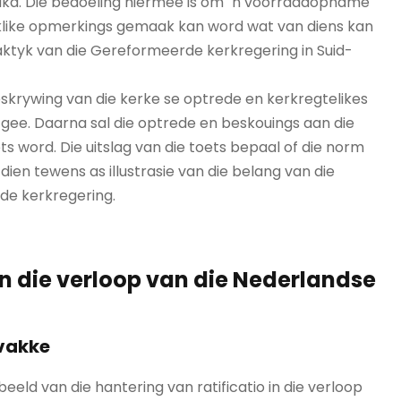
frika. Die bedoeling hiermee is om ´n voorraadopname
aaklike opmerkings gemaak kan word wat van diens kan
praktyk van die Gereformeerde kerkregering in Suid-
skrywing van die kerke se optrede en kerkregtelikes
gee. Daarna sal die optrede en beskouings aan die
ts word. Die uitslag van die toets bepaal of die norm
s dien tewens as illustrasie van die belang van die
rde kerkregering.
 in die verloop van die Nederlandse
dvakke
beeld van die hantering van ratificatio in die verloop