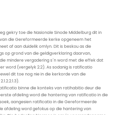
eg gekry toe die Nasionale Sinode Middelburg dit in
orde van die Gereformeerde kerke opgeneem het
meet af aan duidelik omlyn. Dit is beskou as die
s op grond van die geldigverklaring daarvan,
die mindere vergadering s´n word met die effek dat
r word (vergelyk 2.2). As sodanig is ratificatio
ewel dit toe nog nie in die kerkorde van die
.2.2.1.3).
atificatio binne die konteks van ratihabitio deur die
rste afdeling word die hantering van ratificatio in die
oek, aangesien ratificatio in die Gereformeerde
de afdeling word gefokus op die hantering van