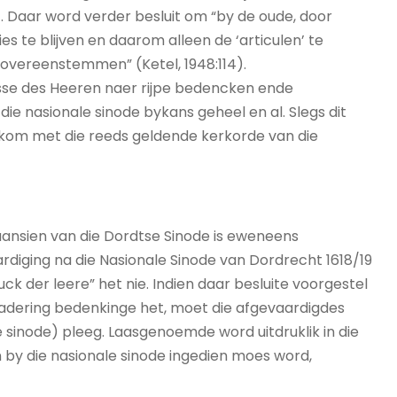
. Daar word verder besluit om “by de oude, door
s te blijven en daarom alleen de ‘articulen’ te
overeenstemmen” (Ketel, 1948:114).
eesse des Heeren naer rijpe bedencken ende
ie nasionale sinode bykans geheel en al. Slegs dit
nkom met die reeds geldende kerkorde van die
 aansien van die Dordtse Sinode is eweneens
ardiging na die Nasionale Sinode van Dordrecht 1618/19
ck der leere” het nie. Indien daar besluite voorgestel
rgadering bedenkinge het, moet die afgevaardigdes
 sinode) pleeg. Laasgenoemde word uitdruklik in die
 by die nasionale sinode ingedien moes word,