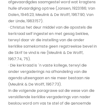
afgevaardigdes saamgestel word wat kragtens
hulle afvaardiging optree (Jansen, 1923:186; Van
Dalen, 1946:23; Meulink & De Wolff, 1967:90; Van
der Linde, 1983:157).
· Christus het deur middel van die apostels die
kerkraad self ingestel en met gesag beklee,
terwyl daar vir die instelling van die ander
kerklike samekomste geen regstreekse bevel in
die Skrif te vind is nie (Meulink & De Wolff,
1967:74, 75).
· Die kerkraad is ´n vaste kollege, terwyl die
ander vergaderings na afhandeling van die
agenda uiteengaan en nie meer bestaan nie
(Meulink & De Wolff, 1967:73).
In die volgende paragrawe sal die wese van die
verskillende kerklike vergaderings van nader
beskou word om vas te stel of die genoemde