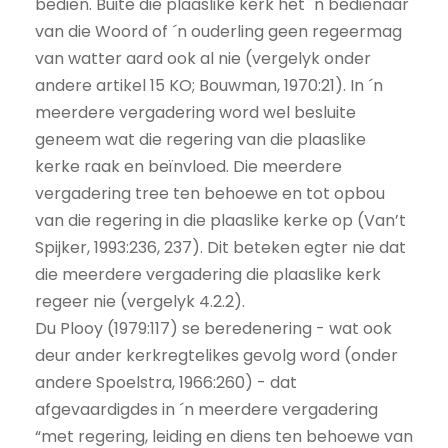
bedien. Buite die plaaslike kerk het ´n bedienaar
van die Woord of ´n ouderling geen regeermag
van watter aard ook al nie (vergelyk onder
andere artikel 15 KO; Bouwman, 1970:21). In ´n
meerdere vergadering word wel besluite
geneem wat die regering van die plaaslike
kerke raak en beïnvloed. Die meerdere
vergadering tree ten behoewe en tot opbou
van die regering in die plaaslike kerke op (Van’t
Spijker, 1993:236, 237). Dit beteken egter nie dat
die meerdere vergadering die plaaslike kerk
regeer nie (vergelyk 4.2.2).
Du Plooy (1979:117) se beredenering - wat ook
deur ander kerkregtelikes gevolg word (onder
andere Spoelstra, 1966:260) - dat
afgevaardigdes in ´n meerdere vergadering
“met regering, leiding en diens ten behoewe van