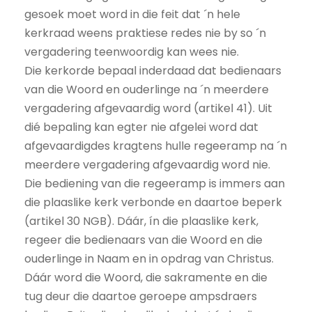
gesoek moet word in die feit dat ´n hele
kerkraad weens praktiese redes nie by so ´n
vergadering teenwoordig kan wees nie.
Die kerkorde bepaal inderdaad dat bedienaars
van die Woord en ouderlinge na ´n meerdere
vergadering afgevaardig word (artikel 41). Uit
dié bepaling kan egter nie afgelei word dat
afgevaardigdes kragtens hulle regeeramp na ´n
meerdere vergadering afgevaardig word nie.
Die bediening van die regeeramp is immers aan
die plaaslike kerk verbonde en daartoe beperk
(artikel 30 NGB). Dáár, ín die plaaslike kerk,
regeer die bedienaars van die Woord en die
ouderlinge in Naam en in opdrag van Christus.
Dáár word die Woord, die sakramente en die
tug deur die daartoe geroepe ampsdraers