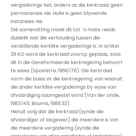
vergaderings het, anders as die kerkraad, geen
permanensie nie. Hulle is geen blywende
instansies nie.
Dié samevatting maak dit tot ´n mate reeds
duidelik wat die verhouding tussen die
verskillende kerklike vergaderings is. In artikel
29 KO word die kerkraad voorop geplaas, soos
dit in die Gereformeerde kerkregering behoort
te wees (Spoelstra, 1966:176). Die kerkraad
vorm die basis vir die kerkregering, van waaruit
die ander kerklike vergaderings by wyse van
afvaardiging saamgestel word (Van der Linde,
1983:145; Bouma, 1988:32).
Hieruit volg dat die kerkraad (synde die
afvaardiger of lasgewer) die meerdere is van
die meerdere vergadering (synde die