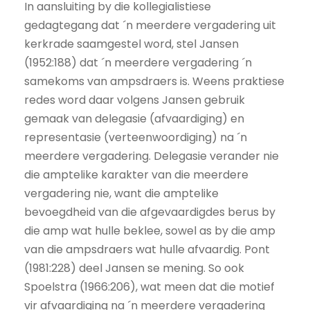
In aansluiting by die kollegialistiese
gedagtegang dat ´n meerdere vergadering uit
kerkrade saamgestel word, stel Jansen
(1952:188) dat ´n meerdere vergadering ´n
samekoms van ampsdraers is. Weens praktiese
redes word daar volgens Jansen gebruik
gemaak van delegasie (afvaardiging) en
representasie (verteenwoordiging) na ´n
meerdere vergadering. Delegasie verander nie
die amptelike karakter van die meerdere
vergadering nie, want die amptelike
bevoegdheid van die afgevaardigdes berus by
die amp wat hulle beklee, sowel as by die amp
van die ampsdraers wat hulle afvaardig. Pont
(1981:228) deel Jansen se mening. So ook
Spoelstra (1966:206), wat meen dat die motief
vir afvaardiging na ´n meerdere vergadering