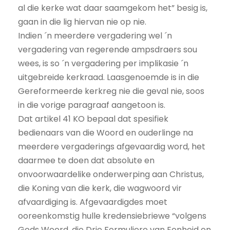
al die kerke wat daar saamgekom het” besig is,
gaan in die lig hiervan nie op nie.
Indien ´n meerdere vergadering wel ´n
vergadering van regerende ampsdraers sou
wees, is so ´n vergadering per implikasie ´n
uitgebreide kerkraad. Laasgenoemde is in die
Gereformeerde kerkreg nie die geval nie, soos
in die vorige paragraaf aangetoon is.
Dat artikel 41 KO bepaal dat spesifiek
bedienaars van die Woord en ouderlinge na
meerdere vergaderings afgevaardig word, het
daarmee te doen dat absolute en
onvoorwaardelike onderwerping aan Christus,
die Koning van die kerk, die wagwoord vir
afvaardiging is. Afgevaardigdes moet
ooreenkomstig hulle kredensiebriewe “volgens
Gods Woord, die Drie Formuliere van Eenheid en