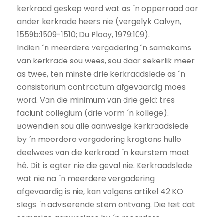
kerkraad geskep word wat as ´n opperraad oor
ander kerkrade heers nie (vergelyk Calvyn,
1559b:1509-1510; Du Plooy, 1979:109).
Indien ´n meerdere vergadering ´n samekoms
van kerkrade sou wees, sou daar sekerlik meer
as twee, ten minste drie kerkraadslede as ´n
consistorium contractum afgevaardig moes
word. Van die minimum van drie geld: tres
faciunt collegium (drie vorm ´n kollege).
Bowendien sou alle aanwesige kerkraadslede
by ´n meerdere vergadering kragtens hulle
deelwees van die kerkraad ´n keurstem moet
hê. Dit is egter nie die geval nie. Kerkraadslede
wat nie na ´n meerdere vergadering
afgevaardig is nie, kan volgens artikel 42 KO
slegs ´n adviserende stem ontvang. Die feit dat