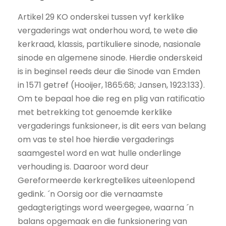
Artikel 29 KO onderskei tussen vyf kerklike
vergaderings wat onderhou word, te wete die
kerkraad, klassis, partikuliere sinode, nasionale
sinode en algemene sinode. Hierdie onderskeid
is in beginsel reeds deur die Sinode van Emden
in 1571 getref (Hooijer, 1865:68; Jansen, 1923:133).
Om te bepaal hoe die reg en plig van ratificatio
met betrekking tot genoemde kerklike
vergaderings funksioneer, is dit eers van belang
om vas te stel hoe hierdie vergaderings
saamgestel word en wat hulle onderlinge
verhouding is. Daaroor word deur
Gereformeerde kerkregtelikes uiteenlopend
gedink. ´n Oorsig oor die vernaamste
gedagterigtings word weergegee, waarna ´n
balans opgemaak en die funksionering van