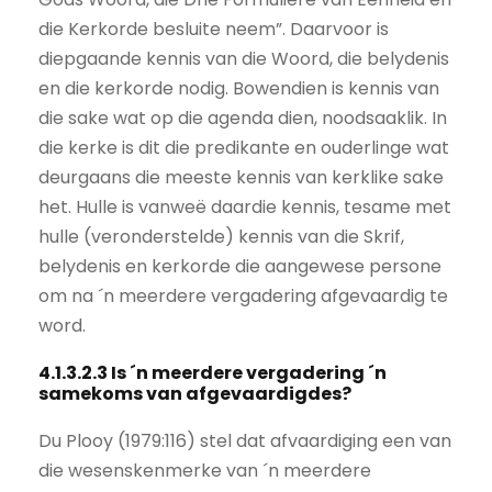
die Kerkorde besluite neem”. Daarvoor is
diepgaande kennis van die Woord, die belydenis
en die kerkorde nodig. Bowendien is kennis van
die sake wat op die agenda dien, noodsaaklik. In
die kerke is dit die predikante en ouderlinge wat
deurgaans die meeste kennis van kerklike sake
het. Hulle is vanweë daardie kennis, tesame met
hulle (veronderstelde) kennis van die Skrif,
belydenis en kerkorde die aangewese persone
om na ´n meerdere vergadering afgevaardig te
word.
4.1.3.2.3 Is ´n meerdere vergadering ´n
samekoms van afgevaardigdes?
Du Plooy (1979:116) stel dat afvaardiging een van
die wesenskenmerke van ´n meerdere