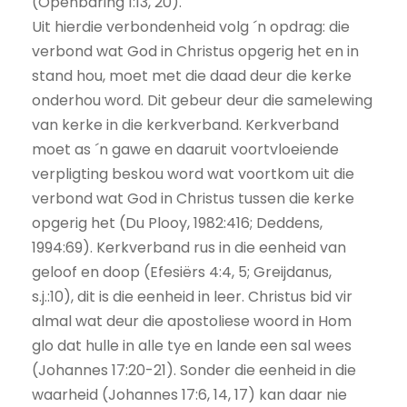
(Openbaring 1:13, 20).
Uit hierdie verbondenheid volg ´n opdrag: die
verbond wat God in Christus opgerig het en in
stand hou, moet met die daad deur die kerke
onderhou word. Dit gebeur deur die samelewing
van kerke in die kerkverband. Kerkverband
moet as ´n gawe en daaruit voortvloeiende
verpligting beskou word wat voortkom uit die
verbond wat God in Christus tussen die kerke
opgerig het (Du Plooy, 1982:416; Deddens,
1994:69). Kerkverband rus in die eenheid van
geloof en doop (Efesiërs 4:4, 5; Greijdanus,
s.j.:10), dit is die eenheid in leer. Christus bid vir
almal wat deur die apostoliese woord in Hom
glo dat hulle in alle tye en lande een sal wees
(Johannes 17:20-21). Sonder die eenheid in die
waarheid (Johannes 17:6, 14, 17) kan daar nie