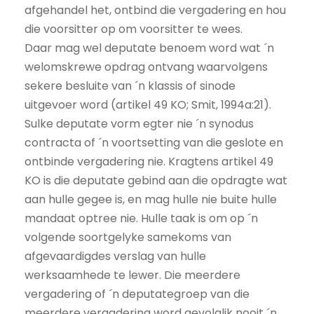
afgehandel het, ontbind die vergadering en hou
die voorsitter op om voorsitter te wees.
Daar mag wel deputate benoem word wat ´n
welomskrewe opdrag ontvang waarvolgens
sekere besluite van ´n klassis of sinode
uitgevoer word (artikel 49 KO; Smit, 1994a:21).
Sulke deputate vorm egter nie ´n synodus
contracta of ´n voortsetting van die geslote en
ontbinde vergadering nie. Kragtens artikel 49
KO is die deputate gebind aan die opdragte wat
aan hulle gegee is, en mag hulle nie buite hulle
mandaat optree nie. Hulle taak is om op ´n
volgende soortgelyke samekoms van
afgevaardigdes verslag van hulle
werksaamhede te lewer. Die meerdere
vergadering of ´n deputategroep van die
meerdere vergadering word gevolglik nooit ´n