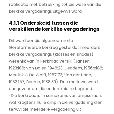
ratificatio met betrekking tot die wese van die
kerklike vergaderings uitgewys word.
4.1.1 Onderskeid tussen die
verskillende kerklike vergaderings
Dit word oor die algemeen in die
Gereformeerde kerkreg gestel dat meerdere
kerklike vergaderings (klasses en sinodes)
wesenlik van ´n kerkraad verskil (Jansen,
1923:186; Van Dalen, 1946:23; Deddens, 1956a:186;
Meulink & De Wolff, 1967:73; Van der Linde,
1983:157; Bouma, 1988:39). Drie motiewe word
aangevoer om die onderskeid te begrond:
· Die kerkraad is ´n samekoms van ampsdraers
wat kragtens hulle amp in die vergadering dien,
terwyl die meerdere vergadering uit