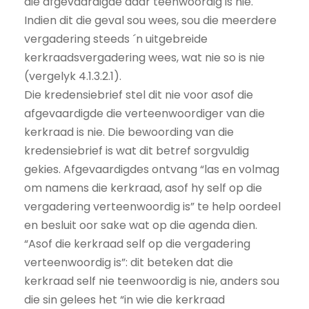
die afgevaardigde daar teenwoordig is nie.
Indien dit die geval sou wees, sou die meerdere
vergadering steeds ´n uitgebreide
kerkraadsvergadering wees, wat nie so is nie
(vergelyk 4.1.3.2.1).
Die kredensiebrief stel dit nie voor asof die
afgevaardigde die verteenwoordiger van die
kerkraad is nie. Die bewoording van die
kredensiebrief is wat dit betref sorgvuldig
gekies. Afgevaardigdes ontvang “las en volmag
om namens die kerkraad, asof hy self op die
vergadering verteenwoordig is” te help oordeel
en besluit oor sake wat op die agenda dien.
“Asof die kerkraad self op die vergadering
verteenwoordig is”: dit beteken dat die
kerkraad self nie teenwoordig is nie, anders sou
die sin gelees het “in wie die kerkraad