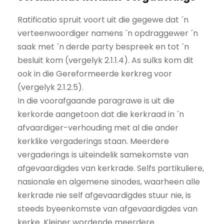
Ratificatio spruit voort uit die gegewe dat ´n
verteenwoordiger namens ´n opdraggewer ´n
saak met ´n derde party bespreek en tot ´n
besluit kom (vergelyk 2.1.1.4). As sulks kom dit
ook in die Gereformeerde kerkreg voor
(vergelyk 2.1.2.5).
In die voorafgaande paragrawe is uit die
kerkorde aangetoon dat die kerkraad in ´n
afvaardiger-verhouding met al die ander
kerklike vergaderings staan. Meerdere
vergaderings is uiteindelik samekomste van
afgevaardigdes van kerkrade. Selfs partikuliere,
nasionale en algemene sinodes, waarheen alle
kerkrade nie self afgevaardigdes stuur nie, is
steeds byeenkomste van afgevaardigdes van
kerke. Kleiner wordende meerdere