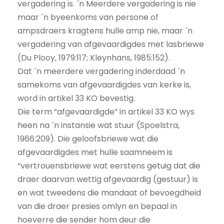
vergadering is. ´n Meerdere vergadering is nie
maar ´n byeenkoms van persone of
ampsdraers kragtens hulle amp nie, maar ´n
vergadering van afgevaardigdes met lasbriewe
(Du Plooy, 1979:117; Kleynhans, 1985:152).
Dat ´n meerdere vergadering inderdaad ´n
samekoms van afgevaardigdes van kerke is,
word in artikel 33 KO bevestig.
Die term “afgevaardigde” in artikel 33 KO wys
heen na ´n instansie wat stuur (Spoelstra,
1966:209). Die geloofsbriewe wat die
afgevaardigdes met hulle saamneem is
“vertrouensbriewe wat eerstens getuig dat die
draer daarvan wettig afgevaardig (gestuur) is
en wat tweedens die mandaat of bevoegdheid
van die draer presies omlyn en bepaal in
hoeverre die sender hom deur die