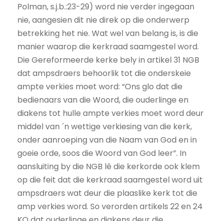
Polman, s.j.b.:23-29) word nie verder ingegaan
nie, aangesien dit nie direk op die onderwerp
betrekking het nie. Wat wel van belang is, is die
manier waarop die kerkraad saamgestel word.
Die Gereformeerde kerke bely in artikel 31 NGB
dat ampsdraers behoorlik tot die onderskeie
ampte verkies moet word: “Ons glo dat die
bedienaars van die Woord, die ouderlinge en
diakens tot hulle ampte verkies moet word deur
middel van ´n wettige verkiesing van die kerk,
onder aanroeping van die Naam van God en in
goeie orde, soos die Woord van God leer”. In
aansluiting by die NGB lê die kerkorde ook klem
op die feit dat die kerkraad saamgestel word uit
ampsdraers wat deur die plaaslike kerk tot die
amp verkies word. So verorden artikels 22 en 24
KO dat ouderlinge en diakens deur die