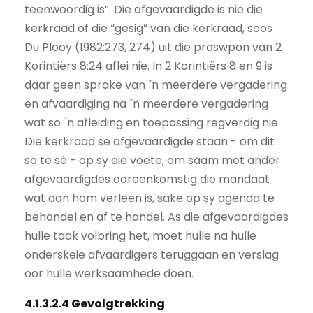
teenwoordig is”. Die afgevaardigde is nie die
kerkraad of die “gesig” van die kerkraad, soos
Du Plooy (1982:273, 274) uit die proswpon van 2
Korintiërs 8:24 aflei nie. In 2 Korintiërs 8 en 9 is
daar geen sprake van ´n meerdere vergadering
en afvaardiging na ´n meerdere vergadering
wat so ´n afleiding en toepassing regverdig nie.
Die kerkraad se afgevaardigde staan - om dit
so te sê - op sy eie voete, om saam met ander
afgevaardigdes ooreenkomstig die mandaat
wat aan hom verleen is, sake op sy agenda te
behandel en af te handel. As die afgevaardigdes
hulle taak volbring het, moet hulle na hulle
onderskeie afvaardigers teruggaan en verslag
oor hulle werksaamhede doen.
4.1.3.2.4 Gevolgtrekking