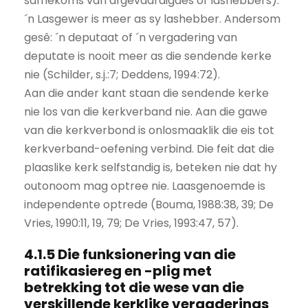
samekoms van afgevaardigdes of lashebbers).
´n Lasgewer is meer as sy lashebber. Andersom
gesê: ´n deputaat of ´n vergadering van
deputate is nooit meer as die sendende kerke
nie (Schilder, s.j.:7; Deddens, 1994:72).
Aan die ander kant staan die sendende kerke
nie los van die kerkverband nie. Aan die gawe
van die kerkverbond is onlosmaaklik die eis tot
kerkverband-oefening verbind. Die feit dat die
plaaslike kerk selfstandig is, beteken nie dat hy
outonoom mag optree nie. Laasgenoemde is
independente optrede (Bouma, 1988:38, 39; De
Vries, 1990:11, 19, 79; De Vries, 1993:47, 57).
4.1.5 Die funksionering van die
ratifikasiereg en -plig met
betrekking tot die wese van die
verskillende kerklike vergaderings