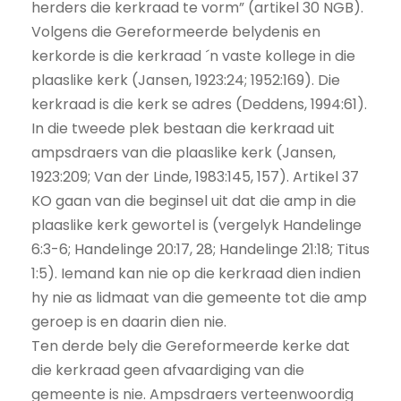
herders die kerkraad te vorm” (artikel 30 NGB).
Volgens die Gereformeerde belydenis en
kerkorde is die kerkraad ´n vaste kollege in die
plaaslike kerk (Jansen, 1923:24; 1952:169). Die
kerkraad is die kerk se adres (Deddens, 1994:61).
In die tweede plek bestaan die kerkraad uit
ampsdraers van die plaaslike kerk (Jansen,
1923:209; Van der Linde, 1983:145, 157). Artikel 37
KO gaan van die beginsel uit dat die amp in die
plaaslike kerk gewortel is (vergelyk Handelinge
6:3-6; Handelinge 20:17, 28; Handelinge 21:18; Titus
1:5). Iemand kan nie op die kerkraad dien indien
hy nie as lidmaat van die gemeente tot die amp
geroep is en daarin dien nie.
Ten derde bely die Gereformeerde kerke dat
die kerkraad geen afvaardiging van die
gemeente is nie. Ampsdraers verteenwoordig