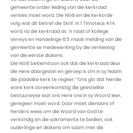
gemeente onder leiding van die kerkraad
verkies moet word. Die NGB en die kerkorde
volg wat dit betref die Skrif. In 1 Timoteus 4:14
word na die kerkraad as ´n raad of kollege
verwys en Handelinge 6:5 maak melding van die
gemeente se medewerking by die verkiesing
van die eerste diakens.
Die NGB beklemtoon ook dat die kerkraad deur
die Here daargestel en geroep is om in sy Naam
die plaaslike kerk te regeer: “Ons glo dat hierdie
ware kerk ooreenkomstig die geestelike
bestuurwyse wat ons Here ons in sy Woord leer,
geregeer moet word. Daar moet dienaars of
herders wees om die Woord van God te
verkondig en die sakramente te bedien; ook
ouderlinge en diakens om saam met die