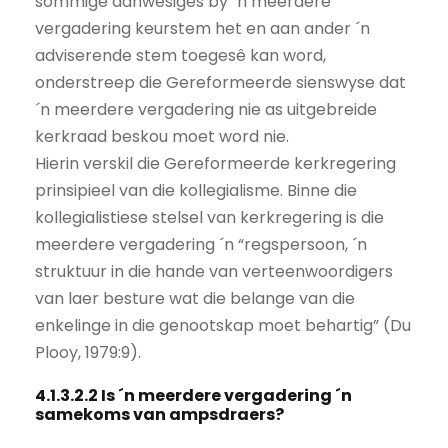
sommige aanwesiges by ´n meerdere
vergadering keurstem het en aan ander ´n
adviserende stem toegesê kan word,
onderstreep die Gereformeerde sienswyse dat
´n meerdere vergadering nie as uitgebreide
kerkraad beskou moet word nie.
Hierin verskil die Gereformeerde kerkregering
prinsipieel van die kollegialisme. Binne die
kollegialistiese stelsel van kerkregering is die
meerdere vergadering ´n “regspersoon, ´n
struktuur in die hande van verteenwoordigers
van laer besture wat die belange van die
enkelinge in die genootskap moet behartig” (Du
Plooy, 1979:9).
4.1.3.2.2 Is ´n meerdere vergadering ´n
samekoms van ampsdraers?