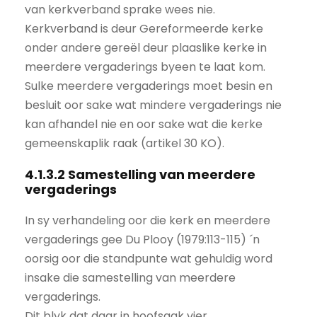
van kerkverband sprake wees nie.
Kerkverband is deur Gereformeerde kerke
onder andere gereël deur plaaslike kerke in
meerdere vergaderings byeen te laat kom.
Sulke meerdere vergaderings moet besin en
besluit oor sake wat mindere vergaderings nie
kan afhandel nie en oor sake wat die kerke
gemeenskaplik raak (artikel 30 KO).
4.1.3.2 Samestelling van meerdere
vergaderings
In sy verhandeling oor die kerk en meerdere
vergaderings gee Du Plooy (1979:113-115) ´n
oorsig oor die standpunte wat gehuldig word
insake die samestelling van meerdere
vergaderings.
Dit blyk dat daar in hoofsaak vier