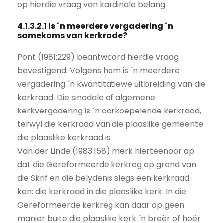
op hierdie vraag van kardinale belang.
4.1.3.2.1 Is ´n meerdere vergadering ´n
samekoms van kerkrade?
Pont (1981:229) beantwoord hierdie vraag
bevestigend. Volgens hom is ´n meerdere
vergadering ´n kwantitatiewe uitbreiding van die
kerkraad. Die sinodale of algemene
kerkvergadering is ´n oorkoepelende kerkraad,
terwyl die kerkraad van die plaaslike gemeente
die plaaslike kerkraad is.
Van der Linde (1983:158) merk hierteenoor op
dat die Gereformeerde kerkreg op grond van
die Skrif en die belydenis slegs een kerkraad
ken: die kerkraad in die plaaslike kerk. In die
Gereformeerde kerkreg kan daar op geen
manier buite die plaaslike kerk ´n breër of hoër