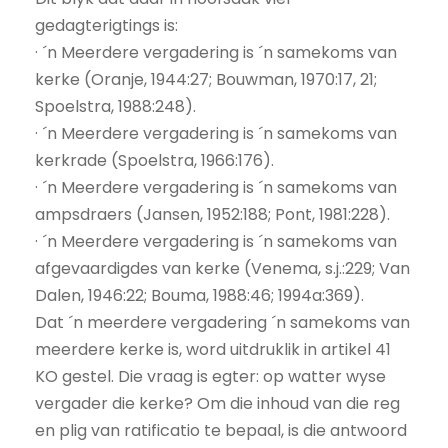
gedagterigtings is:
· ´n Meerdere vergadering is ´n samekoms van
kerke (Oranje, 1944:27; Bouwman, 1970:17, 21;
Spoelstra, 1988:248).
· ´n Meerdere vergadering is ´n samekoms van
kerkrade (Spoelstra, 1966:176).
· ´n Meerdere vergadering is ´n samekoms van
ampsdraers (Jansen, 1952:188; Pont, 1981:228).
· ´n Meerdere vergadering is ´n samekoms van
afgevaardigdes van kerke (Venema, s.j.:229; Van
Dalen, 1946:22; Bouma, 1988:46; 1994a:369).
Dat ´n meerdere vergadering ´n samekoms van
meerdere kerke is, word uitdruklik in artikel 41
KO gestel. Die vraag is egter: op watter wyse
vergader die kerke? Om die inhoud van die reg
en plig van ratificatio te bepaal, is die antwoord