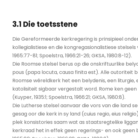
3.1 Die toetsstene
Die Gereformeerde kerkregering is prinsipieel onders
kollegialistiese en die kongregasionalistiese stelsels
1965:77-81; Spoelstra, 1966:21-26; GKSA, 1980:8-12).
Die Roomse stelsel berus op die onskriftuurlike bel
pous (papa locuta, causa finita est). Alle outoriteit 
Roomse wêreldkerk het een belydenis, een liturgie, 
katolisiteit sigbaar vergestalt word. Rome ken geen
(Kuyper, 1935:1; Spoelstra, 1966:21; GKSA, 1980:8).
Die Lutherse stelsel aanvaar die vors van die land se
gesag oor die kerk in sy land (cuius regio, eius religi
plek konsistories saam wat as staatsregtelike ligga
kerkraad het in effek geen regerings- en ook geen 