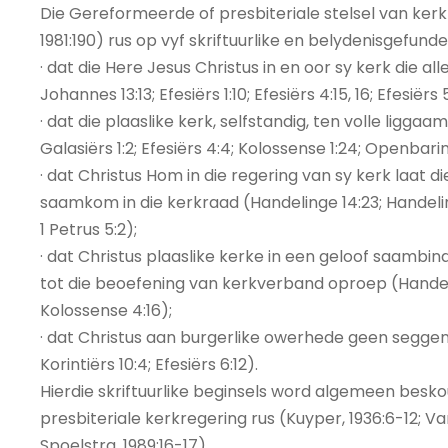
Die Gereformeerde of presbiteriale stelsel van kerkr
1981:190) rus op vyf skriftuurlike en belydenisgefund
· dat die Here Jesus Christus in en oor sy kerk die a
Johannes 13:13; Efesiërs 1:10; Efesiërs 4:15, 16; Efesiërs 
· dat die plaaslike kerk, selfstandig, ten volle liggaam
Galasiërs 1:2; Efesiërs 4:4; Kolossense 1:24; Openbari
· dat Christus Hom in die regering van sy kerk laat d
saamkom in die kerkraad (Handelinge 14:23; Handelinge 
1 Petrus 5:2);
· dat Christus plaaslike kerke in een geloof saambind
tot die beoefening van kerkverband oproep (Handelinge 
Kolossense 4:16);
· dat Christus aan burgerlike owerhede geen seggens
Korintiërs 10:4; Efesiërs 6:12).
Hierdie skriftuurlike beginsels word algemeen besko
presbiteriale kerkregering rus (Kuyper, 1936:6-12; Van 
Spoelstra, 1989:16-17).