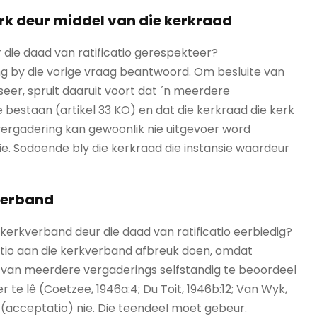
kerk deur middel van die kerkraad
die daad van ratificatio gerespekteer?
ng by die vorige vraag beantwoord. Om besluite van
iseer, spruit daaruit voort dat ´n meerdere
bestaan (artikel 33 KO) en dat die kerkraad die kerk
 vergadering kan gewoonlik nie uitgevoer word
nie. Sodoende bly die kerkraad die instansie waardeur
kverband
kerkverband deur die daad van ratificatio eerbiedig?
tio aan die kerkverband afbreuk doen, omdat
e van meerdere vergaderings selfstandig te beoordeel
r te lê (Coetzee, 1946a:4; Du Toit, 1946b:12; Van Wyk,
tio (acceptatio) nie. Die teendeel moet gebeur.