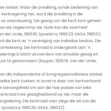
nse stelsel. Waar die prediking, synde bediening van
 kerkregering het, word die prediking in die
g as waarskuwing. Die gesag oor die kerk kom geheel
een eie regeeramp nie. Hulle kan die owerheid
der Linde, 1965:81; Spoelstra, 1966:23; GKSA, 1980:11).
rd die kerk as ´n vereniging van individue beskou. Die
 samelewing. Die kerkraad is ondergeskik aan ´n
derings is bloot uitvoerders van sinodale gesag en
ure te gehoorsaam (Kuyper, 1935:19; Van der Linde,
 die independente of kongregasionalistiese stelsel,
aslike kerk toeken. In soverre daar van kerkverband
en bevoegdheid om aan die hoë posisie van elke
e kerkraad tree gesaghebbend op nie, maar die
adering. Die kerkraad voer slegs die wil van die
 Spoelstra, 1966:26; GKSA, 1980:12).