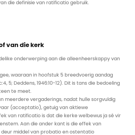
 die definisie van ratificatio gebruik.
oof van die kerk
rdelike onderwerping aan die alleenheerskappy van
gee, waaraan in hoofstuk 5 breedvoerig aandag
4, 5; Deddens, 1946:10-12). Dit is tans die bedoeling
steen te meet.
van meerdere vergaderings, nadat hulle sorgvuldig
nvaar (acceptatio), getuig van aktiewe
k van ratificatio is dat die kerke welbewus ja sê vir
enstem. Aan die ander kant is die effek van
e deur middel van probatio en ostentatio