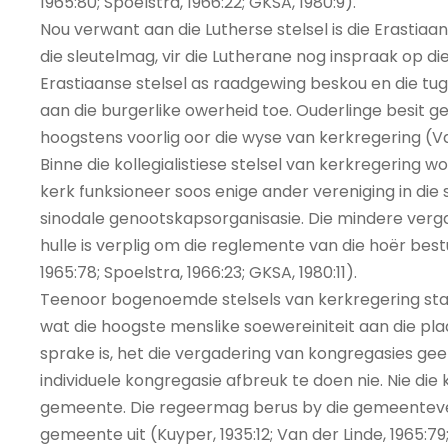
1965:80; Spoelstra, 1966:22; GKSA, 1980:9).
Nou verwant aan die Lutherse stelsel is die Erastiaa
die sleutelmag, vir die Lutherane nog inspraak op die
Erastiaanse stelsel as raadgewing beskou en die tu
aan die burgerlike owerheid toe. Ouderlinge besit g
hoogstens voorlig oor die wyse van kerkregering (Van 
Binne die kollegialistiese stelsel van kerkregering wo
kerk funksioneer soos enige ander vereniging in die
sinodale genootskapsorganisasie. Die mindere verga
hulle is verplig om die reglemente van die hoër best
1965:78; Spoelstra, 1966:23; GKSA, 1980:11).
Teenoor bogenoemde stelsels van kerkregering staan
wat die hoogste menslike soewereiniteit aan die pla
sprake is, het die vergadering van kongregasies ge
individuele kongregasie afbreuk te doen nie. Nie di
gemeente. Die regeermag berus by die gemeenteverg
gemeente uit (Kuyper, 1935:12; Van der Linde, 1965:79;