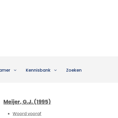
amer
Kennisbank
Zoeken
Meijer, G.J. (1995)
Woord vooraf