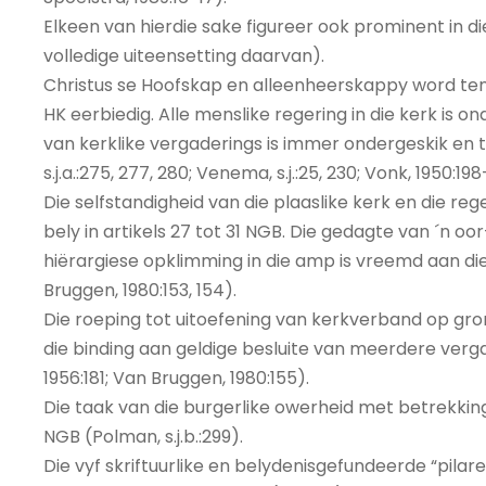
Elkeen van hierdie sake figureer ook prominent in die
volledige uiteensetting daarvan).
Christus se Hoofskap en alleenheerskappy word ten v
HK eerbiedig. Alle menslike regering in die kerk is
van kerklike vergaderings is immer ondergeskik en 
s.j.a.:275, 277, 280; Venema, s.j.:25, 230; Vonk, 1950:198
Die selfstandigheid van die plaaslike kerk en die re
bely in artikels 27 tot 31 NGB. Die gedagte van ´n 
hiërargiese opklimming in die amp is vreemd aan die
Bruggen, 1980:153, 154).
Die roeping tot uitoefening van kerkverband op gro
die binding aan geldige besluite van meerdere vergad
1956:181; Van Bruggen, 1980:155).
Die taak van die burgerlike owerheid met betrekking
NGB (Polman, s.j.b.:299).
Die vyf skriftuurlike en belydenisgefundeerde “pil