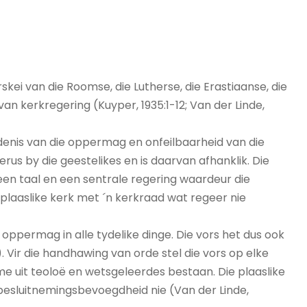
kei van die Roomse, die Lutherse, die Erastiaanse, die
 van kerkregering (Kuyper, 1935:1-12; Van der Linde,
ydenis van die oppermag en onfeilbaarheid van die
berus by die geestelikes en is daarvan afhanklik. Die
een taal en een sentrale regering waardeur die
 plaaslike kerk met ´n kerkraad wat regeer nie
 oppermag in alle tydelike dinge. Die vors het dus ook
o). Vir die handhawing van orde stel die vors op elke
me uit teoloë en wetsgeleerdes bestaan. Die plaaslike
besluitnemingsbevoegdheid nie (Van der Linde,