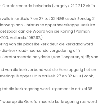
 Gereformeerde belydenis (vergelyk 2.1.2.2.1.2 vir ´n
olle in artikels 7 en 27 tot 32 NGB asook Sondag 21
 onderwerp aan Christus se opperheerskappy. Besluite
toetsbaar aan die Woord van die Koning (Polman,
-200; Vallensis, 1952:92;).
gering van die plaaslike kerk deur die kerkraad word
oor-die-kerkraad-heersende vergadering of ´n
 Gereformeerde belydenis (Van Tongeren, s.j.:15; Van
nd van die kerkverbond wat die Here opgerig het en
erings lê opgesluit in artikels 27 en 32 NGB (Vonk,
 tot die kerkregering word uitgemeet in artikel 36
are” waarop die Gereformeerde kerkregering rus, word