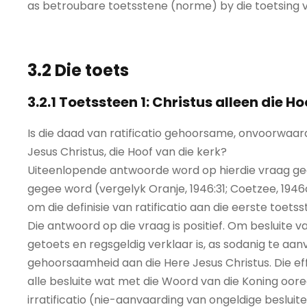
as betroubare toetsstene (norme) by die toetsing van
3.2 Die toets
3.2.1 Toetssteen 1: Christus alleen die H
Is die daad van ratificatio gehoorsame, onvoorwaa
Jesus Christus, die Hoof van die kerk?
Uiteenlopende antwoorde word op hierdie vraag ge
gegee word (vergelyk Oranje, 1946:31; Coetzee, 1946c:
om die definisie van ratificatio aan die eerste toets
Die antwoord op die vraag is positief. Om besluite 
getoets en regsgeldig verklaar is, as sodanig te aa
gehoorsaamheid aan die Here Jesus Christus. Die effe
alle besluite wat met die Woord van die Koning oore
irratificatio (nie-aanvaarding van ongeldige besluit