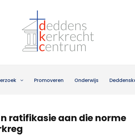
erzoek
Promoveren
Onderwijs
Deddensk
an ratifikasie aan die norme
rkreg