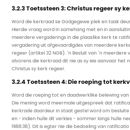
3.2.3 Toetssteen 3: Christus regeer sy 
Word die kerkraad se Godgegewe plek en taak deur 
Hierdie vraag word in samehang met en in aansluiti
meerdere vergaderings in die plaaslike kerk te ratif
vergadering uit afgevaardigdes van meerdere kerke 
regeer (artikel 32 NGB). ´n Besluit van ´n meerdere
alvorens die kerkraad dit nie as sy eie aanvaar het 
Christus sy kerk regeer.
3.2.4 Toetssteen 4: Die roeping tot ker
Word die roeping tot en daadwerklike belewing van 
Die mening word meermale uitgespreek dat ratifica
kerkrade daardeur in staat gestel word om besluit
en - indien hulle dit verkies - sommer langs hulle nee
1988:38). Dit is egter nie die bedoeling van ratifica