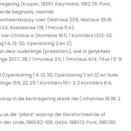
egering (Kuyper, 1935:1; Kleynhans, 1982:78; Pont,
eerde beginsels, naamlik:
lleenheerskappy voer (Matteus 23:8; Matteus 28:18;
5:24; Kolossense 1:18; 1 Petrus 5:4);
 van Christus is (Romeine 16:5; 1 Korintiërs 12:12-33;
ng 1:4, 13-20, Openbaring 2 en 3);
ien deur ouderlinge (presbiters), wat in gelykheid
20:17, 28; 1 Timoteus 3:5; 1 Timoteus 4:14; Titus 1:5-9;
 (Openbaring 1:4, 13, 20; Openbaring 2 en 3) en hulle
15:6, 22, 25; 1 Korintiërs 16:1-3; 2 Korintiërs 8:4;
kap in die kerkregering skenk nie (Johannes 18:36; 2
u as die “pilare” waarop die Gereformeerde of
der Linde, 1965:82-106; GKSA, 1980:13; Pont, 1981:190;