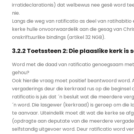
irratideclarationis) dat welbewus nee gesê word tee
nie.
Langs die weg van ratificatio as deel van ratihabitio 
kerke hulle onvoorwaardelik aan die gesag van Chri
onskriftuurlike bindings (artikel 32 NGB).
3.2.2 Toetssteen 2: Die plaaslike kerk is 
Word met die daad van ratificatio genoegsaam met d
gehou?
Ook hierdie vraag moet positief beantwoord word. 
vergaderings deur die kerkraad rus op die beginsel 
ratificatio is juis dat ´n besluit wat die meerdere v
´n word. Die lasgewer (kerkraad) is geroep om die 
te aanvaar. Uiteindelik moet dit wat die kerke se a
(opdragte aan deputate van die meerdere vergaderi
selfstandig uitgevoer word. Deur ratificatio word 