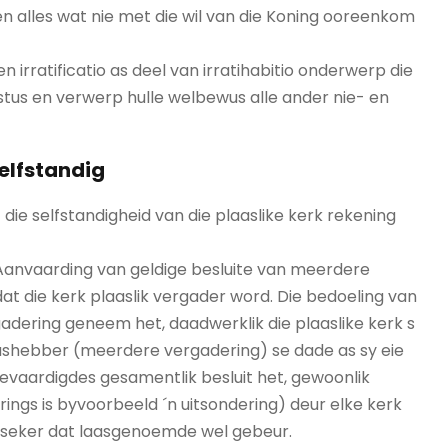
n alles wat nie met die wil van die Koning ooreenkom
en irratificatio as deel van irratihabitio onderwerp die
stus en verwerp hulle welbewus alle ander nie- en
selfstandig
ie selfstandigheid van die plaaslike kerk rekening
Aanvaarding van geldige besluite van meerdere
dat die kerk plaaslik vergader word. Die bedoeling van
ergadering geneem het, daadwerklik die plaaslike kerk s
lashebber (meerdere vergadering) se dade as sy eie
fgevaardigdes gesamentlik besluit het, gewoonlik
ngs is byvoorbeeld ´n uitsondering) deur elke kerk
verseker dat laasgenoemde wel gebeur.