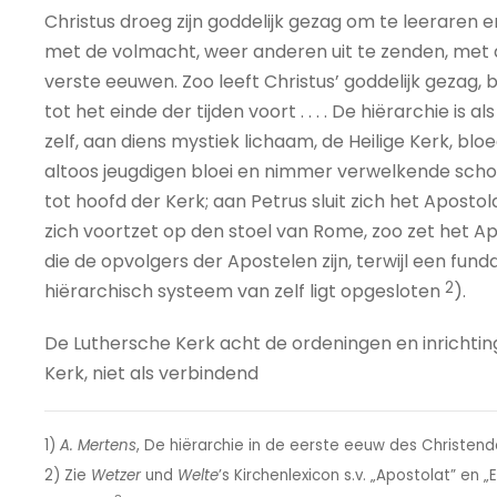
Christus droeg zijn goddelijk gezag om te leeraren en
met de volmacht, weer anderen uit te zenden, met 
verste eeuwen. Zoo leeft Christus’ goddelijk gezag
tot het einde der tijden voort . . . . De hiërarchie i
zelf, aan diens mystiek lichaam, de Heilige Kerk, bl
altoos jeugdigen bloei en nimmer verwelkende sch
tot hoofd der Kerk; aan Petrus sluit zich het Apostol
zich voortzet op den stoel van Rome, zoo zet het A
die de opvolgers der Apostelen zijn, terwijl een fun
2
hiërarchisch systeem van zelf ligt opgesloten
).
De Luthersche Kerk acht de ordeningen en inrichtinge
Kerk, niet als verbindend
1)
A. Mertens
, De hiërarchie in de eerste eeuw des Christend
2) Zie
Wetzer
und
Welte
’s Kirchenlexicon s.v. „Apostolat” en „