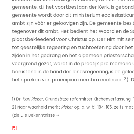
gemeente, d.i. het voortbestaan der Kerk, is gebond
gemeente wordt door dit ministerium ecclesiastic
ambt zijn vóór er geloovigen zijn. De gemeente bezi
tegenover dit ambt. Het bedient het Woord en de Sa
plaatsbekleedend voor Christus op. Der Hirt mit seine
tot geestelijke regeering en tuchtoefening door h
zijden in het gedrang en het algemeen priesterscha
voorgrond gezet, wordt in de practijk pro memorie 
berustend in de hand der landsregeering, is de geloo
2
het spreken van praecipiua membra ecclesiae
). 
1) Dr.
Karl Rieker
, Grundsätze reformirter Kirchenverfassung, T
2) Naar waarheid merkt
Rieker
op, a. w. bl. 184, 185, zelfs m
(zie Die Bekenntnisse ➝
|5|