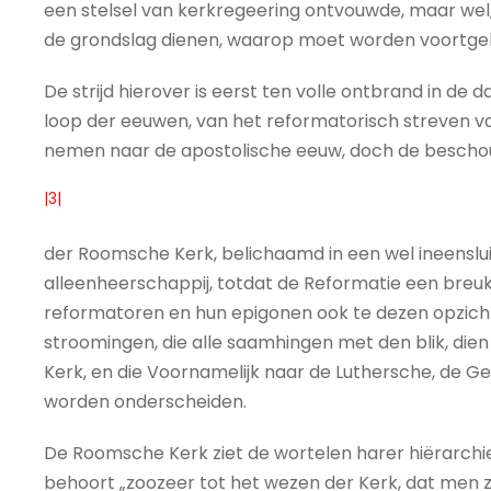
een stelsel van kerkregeering ontvouwde, maar wel, n
de grondslag dienen, waarop moet worden voortg
De strijd hierover is eerst ten volle ontbrand in de
loop der eeuwen, van het reformatorisch streven va
nemen naar de apostolische eeuw, doch de bescho
|3|
der Roomsche Kerk, belichaamd in een wel ineensluit
alleenheerschappij, totdat de Reformatie een breuk
reformatoren en hun epigonen ook te dezen opzicht
stroomingen, die alle saamhingen met den blik, dien
Kerk, en die Voornamelijk naar de Luthersche, de 
worden onderscheiden.
De Roomsche Kerk ziet de wortelen harer hiërarchie 
behoort „zoozeer tot het wezen der Kerk, dat men zi