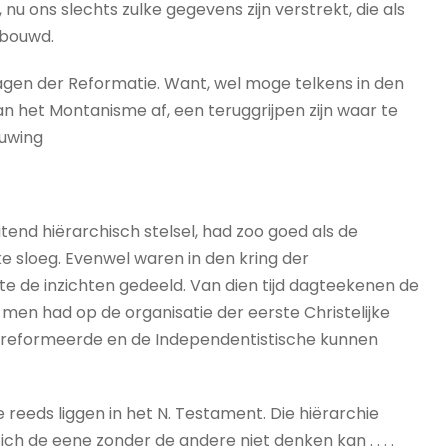
u ons slechts zulke gegevens zijn verstrekt, die als
ebouwd.
 dagen der Reformatie. Want, wel moge telkens in den
n het Montanisme af, een teruggrijpen zijn waar te
uwing
end hiërarchisch stelsel, had zoo goed als de
e sloeg. Evenwel waren in den kring der
e de inzichten gedeeld. Van dien tijd dagteekenen de
 men had op de organisatie der eerste Christelijke
Gereformeerde en de Independentistische kunnen
reeds liggen in het N. Testament. Die hiërarchie
ch de eene zonder de andere niet denken kan . . . .