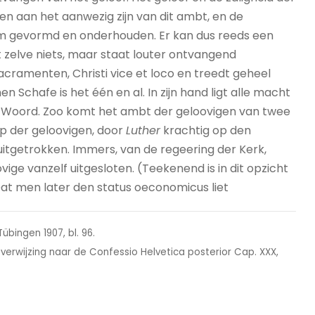
en aan het aanwezig zijn van dit ambt, en de
um gevormd en onderhouden. Er kan dus reeds een
t zelve niets, maar staat louter ontvangend
cramenten, Christi vice et loco en treedt geheel
n Schafe is het één en al. In zijn hand ligt alle macht
et Woord. Zoo komt het ambt der geloovigen van twee
p der geloovigen, door
Luther
krachtig op den
uitgetrokken. Immers, van de regeering der Kerk,
vige vanzelf uitgesloten. (Teekenend is in dit opzicht
Dat men later den status oeconomicus liet
übingen 1907, bl. 96.
et verwijzing naar de Confessio Helvetica posterior Cap. XXX,