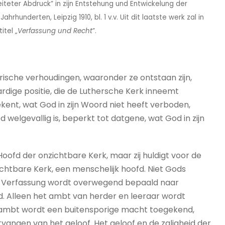
weiteter Abdruck” in zijn Entstehung und Entwickelung der
hunderten, Leipzig 1910, bl. 1 v.v. Uit dit laatste werk zal in
itel „
Verfassung und Recht
”.
orische verhoudingen, waaronder ze ontstaan zijn,
ardige positie, die de Luthersche Kerk inneemt
ekent, wat God in zijn Woord niet heeft verboden,
welgevallig is, beperkt tot datgene, wat God in zijn
Hoofd der onzichtbare Kerk, maar zij huldigt voor de
zichtbare Kerk, een menschelijk hoofd. Niet Gods
e Verfassung wordt overwegend bepaald naar
. Alleen het ambt van herder en leeraar wordt
dit ambt wordt een buitensporige macht toegekend,
ntvangen van het geloof. Het geloof en de zaligheid der