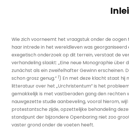
Inle
Wie zich voorneemt het vraagstuk onder de oogen te 
haar intrede in het wereldleven was georganiseerd e
exegetisch onderzoek op dit terrein, verstaat de ver
verhandeling slaakt: „Eine neue Monographie über
zunächst als ein zweifelhafter Gewinn erscheinen. 
1
schon grosz genug.”
) En met deze klacht staat hij 
litteratuur over het „Urchristentum” is het problee
gemakkelijk is met vastberaden gang den rechten 
nauwgezette studie aanbeveling, vooral hierom, wij
protestantsche zijde, opzettelijke behandeling dez
standpunt der bijzondere Openbaring niet zoo gro
vaster grond onder de voeten heeft.