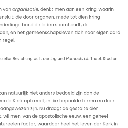
en van
organisatie,
denkt men aan een kring, waarin
nsluit; die door organen, mede tot dien kring
n onderlinge band de leden saamhoudt, de
den, en het gemeenschapsleven zich naar eigen aard
 regel.
cieller Beziehung auf
Loening
und
Harnack
, i.d. Theol. Studiën
an natuurlijk niet anders bedoeld zijn dan de
itueerde Kerk optreedt, in die bepaalde forma en door
 aangewezen zijn. Nu draagt de gestalte dier
t, wil men, van de apostolische eeuw, een geheel
tureelen factor, waardoor heel het leven der Kerk in