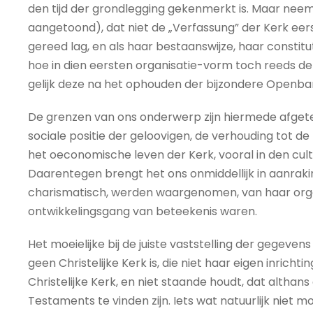
den tijd der grondlegging gekenmerkt is. Maar neem
aangetoond), dat niet de „Verfassung” der Kerk eers
gereed lag, en als haar bestaanswijze, haar constitut
hoe in dien eersten organisatie-vorm toch reeds de 
gelijk deze na het ophouden der bijzondere Openba
De grenzen van ons onderwerp zijn hiermede afgete
sociale positie der geloovigen, de verhouding tot de h
het oeconomische leven der Kerk, vooral in den cul
Daarentegen brengt het ons onmiddellijk in aanraking 
charismatisch, werden waargenomen, van haar organ
ontwikkelingsgang van beteekenis waren.
Het moeielijke bij de juiste vaststelling der gegevens bl
geen Christelijke Kerk is, die niet haar eigen inricht
Christelijke Kerk, en niet staande houdt, dat althans
Testaments te vinden zijn. Iets wat natuurlijk niet mo