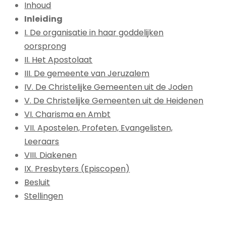
Inhoud
Inleiding
I. De organisatie in haar goddelijken
oorsprong
II. Het Apostolaat
III. De gemeente van Jeruzalem
IV. De Christelijke Gemeenten uit de Joden
V. De Christelijke Gemeenten uit de Heidenen
VI. Charisma en Ambt
VII. Apostelen, Profeten, Evangelisten,
Leeraars
VIII. Diakenen
IX. Presbyters (Episcopen)
Besluit
Stellingen