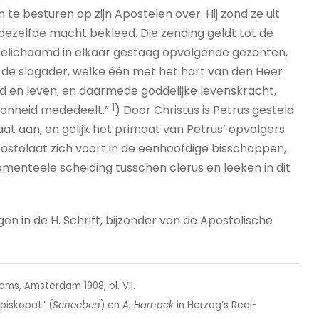
 te besturen op zijn Apostelen over. Hij zond ze uit
dezelfde macht bekleed. Die zending geldt tot de
, belichaamd in elkaar gestaag opvolgende gezanten,
s als de slagader, welke één met het hart van den Heer
oed en leven, en daarmede goddelijke levenskracht,
1
oonheid mededeelt.”
) Door Christus is Petrus gesteld
aat aan, en gelijk het primaat van Petrus’ opvolgers
postolaat zich voort in de eenhoofdige bisschoppen,
damenteele scheiding tusschen clerus en leeken in dit
n in de H. Schrift, bijzonder van de Apostolische
oms, Amsterdam 1908, bl. VII.
Episkopat” (
Scheeben
) en
A. Harnack
in Herzog’s Real-