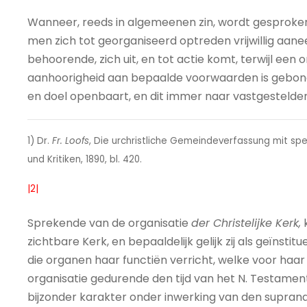
Wanneer, reeds in algemeenen zin, wordt gesprok
men zich tot georganiseerd optreden vrijwillig aanee
behoorende, zich uit, en tot actie komt, terwijl ee
aanhoorigheid aan bepaalde voorwaarden is gebon
en doel openbaart, en dit immer naar vastgestelden
1) Dr.
Fr. Loofs
, Die urchristliche Gemeindeverfassung mit spe
und Kritiken, 1890, bl. 420.
|2|
Sprekende van de organisatie
der Christelijke Kerk,
k
zichtbare Kerk, en bepaaldelijk gelijk zij als geïnst
die organen haar functiën verricht, welke voor haar
organisatie gedurende den tijd van het N. Testamen
bijzonder karakter onder inwerking van den suprana