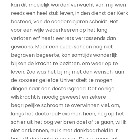
kan dit moeielijk worden verwacht van mij, wien
reeds een heel stuk leven, in den dienst der Kerk
besteed, van de academiejaren scheidt. Het
voor een wijle wederkeeren op het lang
verlaten erf heeft eer iets verrassends dan
gewoons. Maar een oude, schoon nog niet
begraven begeerte, kan somtijds wonderlijk
blijken de kracht te bezitten, om weer op te
leven. Zoo was het bij mij met den wensch, aan
de zoozeer geliefde Universiteit te mogen
dingen naar den doctorsgraad. Dat eenige
wilskracht is noodig geweest en zekere
begrijpelijke schroom te overwinnen viel, om,
langs het doctoraal-examen heen, nog op het
schier uit het oog verloren doel af te gaan, wil ik
niet ontkennen, nu ik met dankbaarheid in ’t
hart dit doel nabij mag zien. Des te meer zal