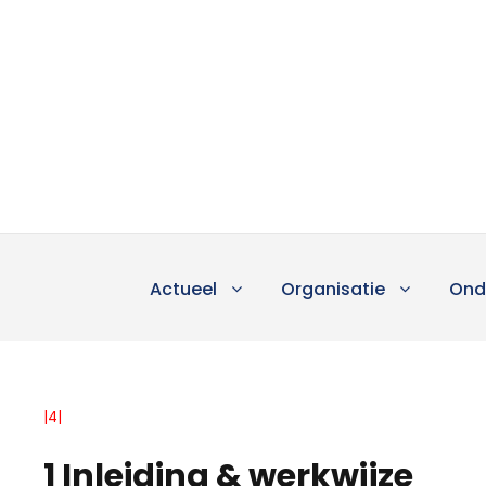
Actueel
Organisatie
Ond
|4|
1 Inleiding & werkwijze