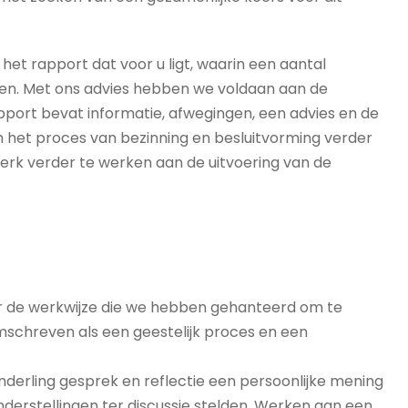
et rapport dat voor u ligt, waarin een aantal
en. Met ons advies hebben we voldaan aan de
port bevat informatie, afwegingen, een advies en de
m het proces van bezinning en besluitvorming verder
erk verder te werken aan de uitvoering van de
er de werkwijze die we hebben gehanteerd om te
mschreven als een geestelijk proces en een
nderling gesprek en reflectie een persoonlijke mening
derstellingen ter discussie stelden. Werken aan een