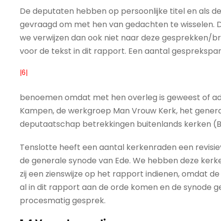
De deputaten hebben op persoonlijke titel en als
gevraagd om met hen van gedachten te wisselen. Dit
we verwijzen dan ook niet naar deze gesprekken/br
voor de tekst in dit rapport. Een aantal gesprekspa
|6|
benoemen omdat met hen overleg is geweest of advi
Kampen, de werkgroep Man Vrouw Kerk, het genera
deputaatschap betrekkingen buitenlands kerken (B
Tenslotte heeft een aantal kerkenraden een revisie
de generale synode van Ede. We hebben deze kerk
zij een zienswijze op het rapport indienen, omdat
al in dit rapport aan de orde komen en de synode ged
procesmatig gesprek.