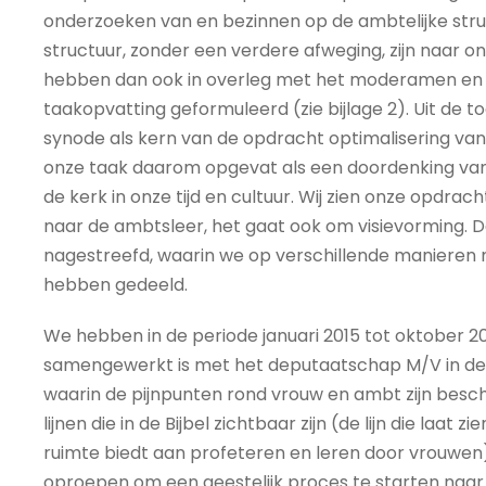
onderzoeken van en bezinnen op de ambtelijke stru
structuur, zonder een verdere afweging, zijn naar on
hebben dan ook in overleg met het moderamen en n
taakopvatting geformuleerd (zie bijlage 2). Uit de 
synode als kern van de opdracht optimalisering van
onze taak daarom opgevat als een doordenking van
de kerk in onze tijd en cultuur. Wij zien onze opdr
naar de ambtsleer, het gaat ook om visievorming
nagestreefd, waarin we op verschillende manieren 
hebben gedeeld.
We hebben in de periode januari 2015 tot oktober 2
samengewerkt is met het deputaatschap M/V in de ke
waarin de pijnpunten rond vrouw en ambt zijn besch
lijnen die in de Bijbel zichtbaar zijn (de lijn die laat
ruimte biedt aan profeteren en leren door vrouwen)
oproepen om een geestelijk proces te starten naar