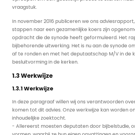
vraagstuk.
In november 2016 publiceren we ons adviesrapport, h
stappen naar een gezamenlijke koers zijn opgenom
opdracht die de synode heeft geformuleerd. Het rap
bijbehorende uitwerking. Het is nu aan de synode o
af te ronden en met het deputaatschap M/V in de k
besluitvorming in de kerken.
1.3 Werkwijze
1.3.1 Werkwijze
In deze paragraaf willen wij ons verantwoorden ov
komen tot dit advies. Onze werkwijze kan worden o
inhoudelijke zoektocht.
- Allereerst moesten deputaten door bijbelstudie, o
vormen, waarbij ze hun eigen opvattingen en vooron