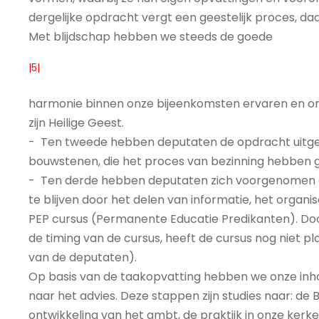
dergelijke opdracht vergt een geestelijk proces, daa
Met blijdschap hebben we steeds de goede
|5|
harmonie binnen onze bijeenkomsten ervaren en onz
zijn Heilige Geest.
- Ten tweede hebben deputaten de opdracht uitgev
bouwstenen, die het proces van bezinning hebben ge
- Ten derde hebben deputaten zich voorgenomen o
te blijven door het delen van informatie, het orga
PEP cursus (Permanente Educatie Predikanten). Doo
de timing van de cursus, heeft de cursus nog niet p
van de deputaten).
Op basis van de taakopvatting hebben we onze inho
naar het advies. Deze stappen zijn studies naar: de 
ontwikkeling van het ambt, de praktijk in onze kerk