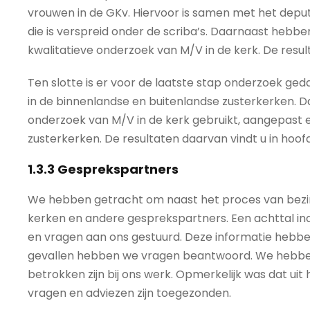
vrouwen in de GKv. Hiervoor is samen met het deput
die is verspreid onder de scriba’s. Daarnaast heb
kwalitatieve onderzoek van M/V in de kerk. De result
Ten slotte is er voor de laatste stap onderzoek ged
in de binnenlandse en buitenlandse zusterkerken. Daa
onderzoek van M/V in de kerk gebruikt, aangepast 
zusterkerken. De resultaten daarvan vindt u in hoofd
1.3.3 Gesprekspartners
We hebben getracht om naast het proces van bezinn
kerken en andere gesprekspartners. Een achttal ind
en vragen aan ons gestuurd. Deze informatie hebb
gevallen hebben we vragen beantwoord. We hebb
betrokken zijn bij ons werk. Opmerkelijk was dat u
vragen en adviezen zijn toegezonden.