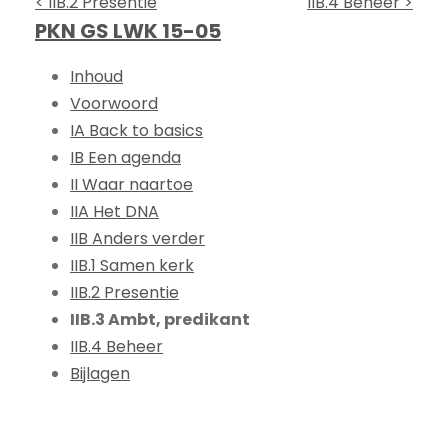
< IIB.2 Presentie
IIB.4 Beheer >
PKN GS LWK 15-05
Inhoud
Voorwoord
IA Back to basics
IB Een agenda
II Waar naartoe
IIA Het DNA
IIB Anders verder
IIB.1 Samen kerk
IIB.2 Presentie
IIB.3 Ambt, predikant
IIB.4 Beheer
Bijlagen