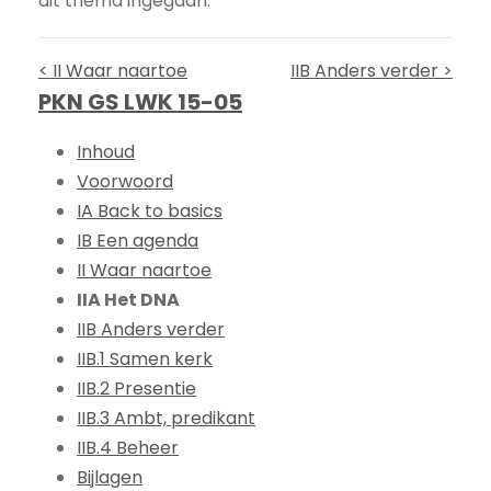
dit thema ingegaan.
< II Waar naartoe
IIB Anders verder >
PKN GS LWK 15-05
Inhoud
Voorwoord
IA Back to basics
IB Een agenda
II Waar naartoe
IIA Het DNA
IIB Anders verder
IIB.1 Samen kerk
IIB.2 Presentie
IIB.3 Ambt, predikant
IIB.4 Beheer
Bijlagen