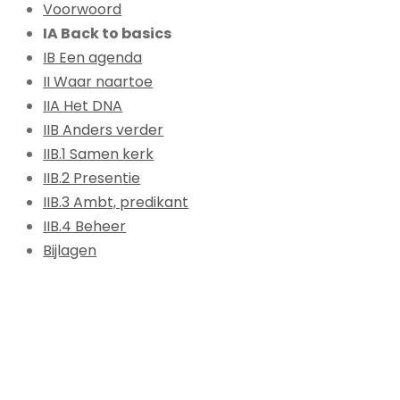
Voorwoord
IA Back to basics
IB Een agenda
II Waar naartoe
IIA Het DNA
IIB Anders verder
IIB.1 Samen kerk
IIB.2 Presentie
IIB.3 Ambt, predikant
IIB.4 Beheer
Bijlagen