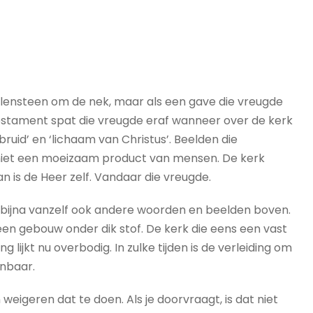
olensteen om de nek, maar als een gave die vreugde
Testament spat die vreugde eraf wanneer over de kerk
ruid’ en ‘lichaam van Christus’. Beelden die
n niet een moeizaam product van mensen. De kerk
is de Heer zelf. Vandaar die vreugde.
bijna vanzelf ook andere woorden en beelden boven.
een gebouw onder dik stof. De kerk die eens een vast
lijkt nu overbodig. In zulke tijden is de verleiding om
nbaar.
geren dat te doen. Als je doorvraagt, is dat niet