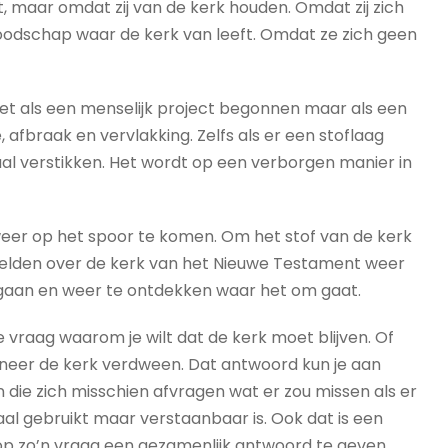
, maar omdat zij van de kerk houden. Omdat zij zich
oodschap waar de kerk van leeft. Omdat ze zich geen
 niet als een menselijk project begonnen maar als een
 afbraak en vervlakking. Zelfs als er een stoflaag
maal verstikken. Het wordt op een verborgen manier in
weer op het spoor te komen. Om het stof van de kerk
beelden over de kerk van het Nieuwe Testament weer
gaan en weer te ontdekken waar het om gaat.
vraag waarom je wilt dat de kerk moet blijven. Of
neer de kerk verdween. Dat antwoord kun je aan
n die zich misschien afvragen wat er zou missen als er
l gebruikt maar verstaanbaar is. Ook dat is een
op zo’n vraag een gezamenlijk antwoord te geven.