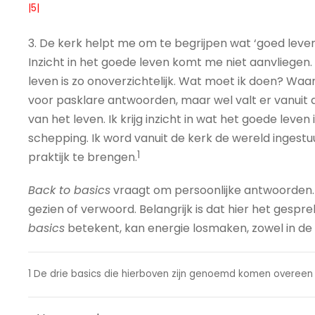
|5|
3. De kerk helpt me om te begrijpen wat ‘goed leven’
Inzicht in het goede leven komt me niet aanvliegen. 
leven is zo onoverzichtelijk. Wat moet ik doen? Waar
voor pasklare antwoorden, maar wel valt er vanuit de 
van het leven. Ik krijg inzicht in wat het goede leven
schepping. Ik word vanuit de kerk de wereld ingestu
1
praktijk te brengen.
Back to basics
vraagt om persoonlijke antwoorden. N
gezien of verwoord. Belangrijk is dat hier het gesp
basics
betekent, kan energie losmaken, zowel in de p
1 De drie basics die hierboven zijn genoemd komen overee