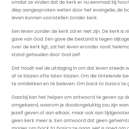
omdat ze vinden dat de kerk er nu eenmaal bij hoort
diep aangesproken weten door het evangelie, de b
leven kunnen voorstellen zonder kerk.
Een leven zonder de kerk zal er niet zijn. De kerk is
gave van God. Een gave die bestand is tegen slijtage,
over de kerk ligt, zal het leven eronder nooit hele
stand gehouden door God zelf.
Dat houdt wel de uitdaging in om dat leven steeds 
af te blazen ofte laten blazen. Om die tintelende 
te ontdekken en te beleven. Om
back to basics
te 
Daarbij kan het helpen om antwoord te geven op de 
omgekeerd, waarom je doodongelukkig zou zijn wan
jezelf geven of aan elkaar, maar ook aan tijdgenote
geen kerk meer is. Een antwoord dat geen geheimtaa
manier om
back to basics
te gaan. Het is goed om 