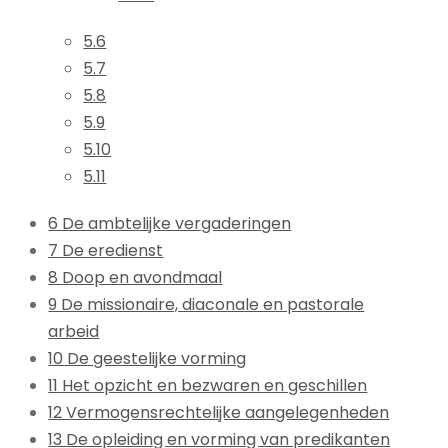
5.6
5.7
5.8
5.9
5.10
5.11
6 De ambtelijke vergaderingen
7 De eredienst
8 Doop en avondmaal
9 De missionaire, diaconale en pastorale
arbeid
10 De geestelijke vorming
11 Het opzicht en bezwaren en geschillen
12 Vermogensrechtelijke aangelegenheden
13 De opleiding en vorming van predikanten