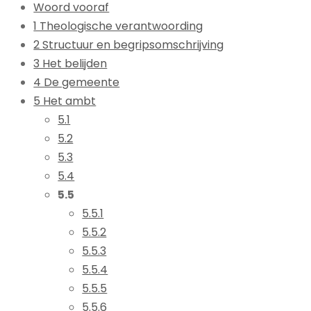
Woord vooraf
1 Theologische verantwoording
2 Structuur en begripsomschrijving
3 Het belijden
4 De gemeente
5 Het ambt
5.1
5.2
5.3
5.4
5.5
5.5.1
5.5.2
5.5.3
5.5.4
5.5.5
5.5.6