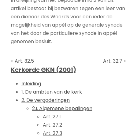
In afwijking van het bepaalde in lid 2 van dit
artikel bestaat bij bezwaren tegen een leer van
een dienaar des Woords voor een ieder de
mogelijkheid van appèl op de generale synode
van het door de particuliere synode in appèl
genomen besluit.
< Art. 32.5
Art. 32.7 >
Kerkorde GKN (2001)
Inleiding
1. De ambten van de kerk
2. De vergaderingen
2.I. Algemene bepalingen
Art. 27.1
Art. 27.2
Art. 27.3