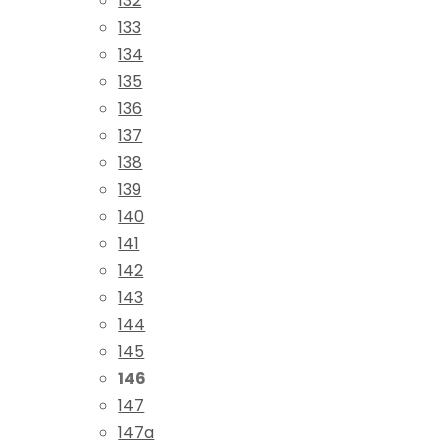
132
133
134
135
136
137
138
139
140
141
142
143
144
145
146
147
147a