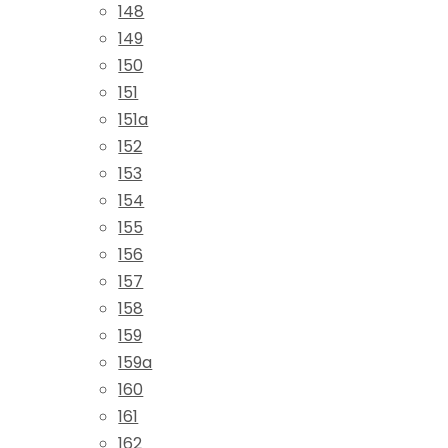
148
149
150
151
151a
152
153
154
155
156
157
158
159
159a
160
161
162