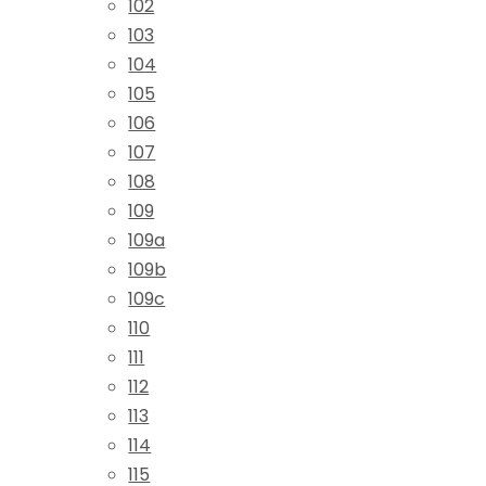
102
103
104
105
106
107
108
109
109a
109b
109c
110
111
112
113
114
115