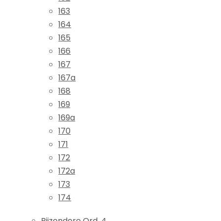
163
164
165
166
167
167a
168
169
169a
170
171
172
172a
173
174
Bijzondere Ord. 4