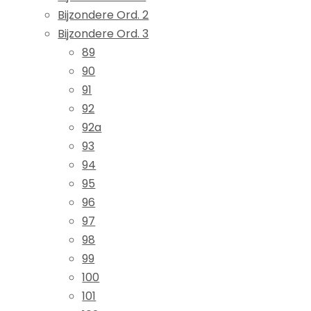
Bijzondere Ord. 2
Bijzondere Ord. 3
89
90
91
92
92a
93
94
95
96
97
98
99
100
101