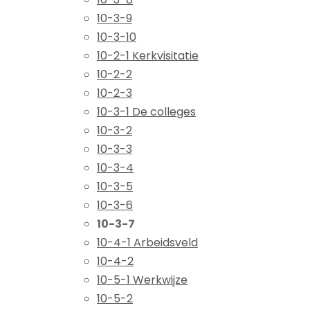
10-3-9
10-3-10
10-2-1 Kerkvisitatie
10-2-2
10-2-3
10-3-1 De colleges
10-3-2
10-3-3
10-3-4
10-3-5
10-3-6
10-3-7
10-4-1 Arbeidsveld
10-4-2
10-5-1 Werkwijze
10-5-2