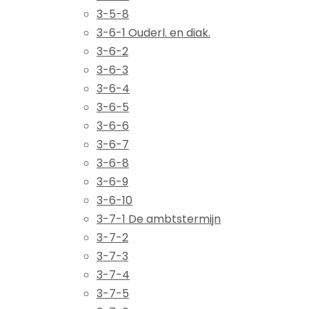
3-5-8
3-6-1 Ouderl. en diak.
3-6-2
3-6-3
3-6-4
3-6-5
3-6-6
3-6-7
3-6-8
3-6-9
3-6-10
3-7-1 De ambtstermijn
3-7-2
3-7-3
3-7-4
3-7-5