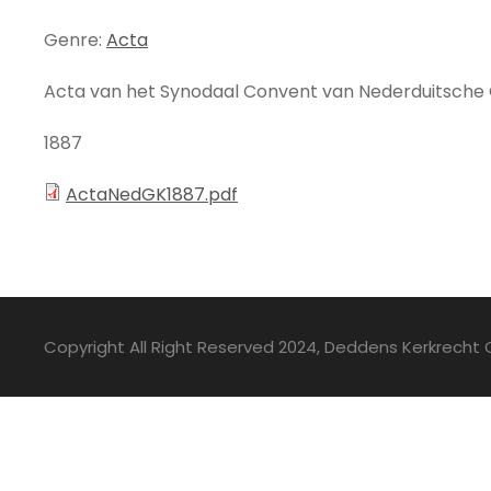
Genre:
Acta
Acta van het Synodaal Convent van Nederduitsch
1887
ActaNedGK1887.pdf
Copyright All Right Reserved 2024, Deddens Kerkrecht