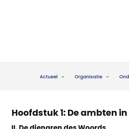
Actueel
Organisatie
Ond
Hoofdstuk 1: De ambten in
II. De dienaren des Woords