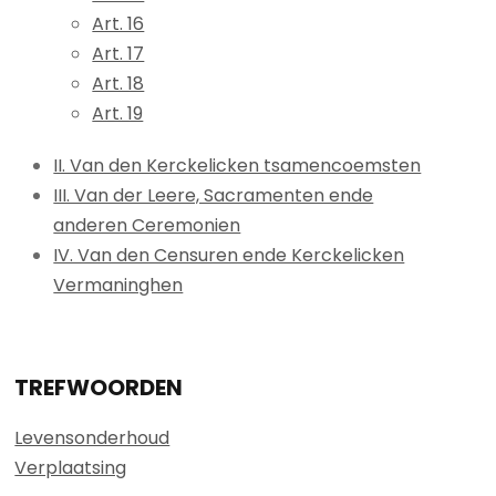
Art. 16
Art. 17
Art. 18
Art. 19
II. Van den Kerckelicken tsamencoemsten
III. Van der Leere, Sacramenten ende
anderen Ceremonien
IV. Van den Censuren ende Kerckelicken
Vermaninghen
TREFWOORDEN
Levensonderhoud
Verplaatsing