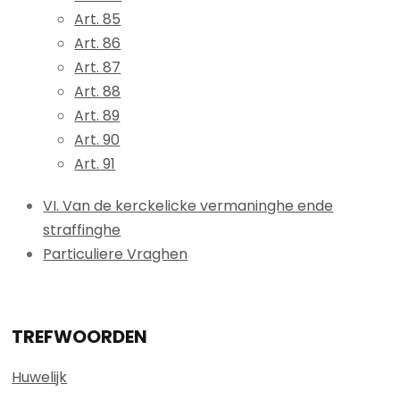
Art. 85
Art. 86
Art. 87
Art. 88
Art. 89
Art. 90
Art. 91
VI. Van de kerckelicke vermaninghe ende
straffinghe
Particuliere Vraghen
TREFWOORDEN
Huwelijk