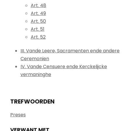
Art. 48
Art. 49
Art. 50
Art. 51
Art. 52
III. Vande Leere, Sacramenten ende andere
Ceremonien
IV. Vande Censuere ende Kerckelijcke
vermaninghe
TREFWOORDEN
Preses
VERWANT MET