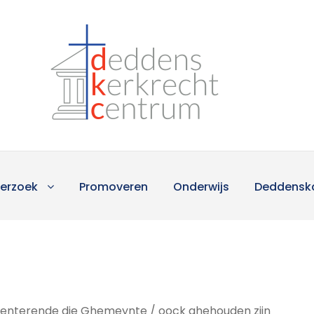
erzoek
Promoveren
Onderwijs
Deddensk
esenterende die Ghemeynte / oock ghehouden zijn