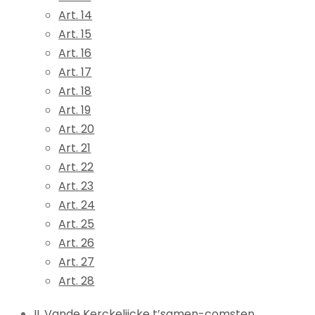
Art. 14
Art. 15
Art. 16
Art. 17
Art. 18
Art. 19
Art. 20
Art. 21
Art. 22
Art. 23
Art. 24
Art. 25
Art. 26
Art. 27
Art. 28
II. Vande Kerckelijcke t’samen-comsten