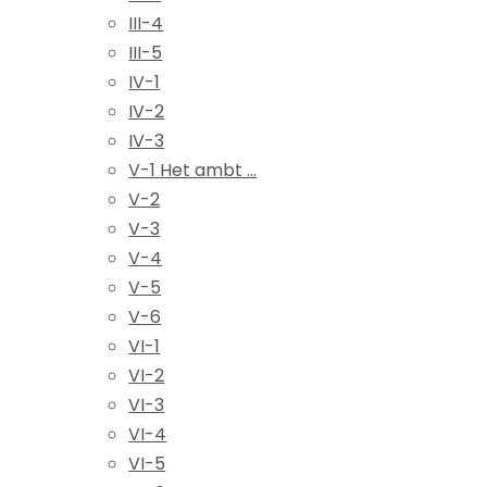
III-4
III-5
IV-1
IV-2
IV-3
V-1 Het ambt ...
V-2
V-3
V-4
V-5
V-6
VI-1
VI-2
VI-3
VI-4
VI-5