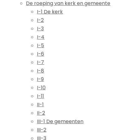
De roeping van kerk en gemeente
I-1 De kerk
I-2
I-3
I-4
I-5
I-6
I-7
I-8
I-9
I-10
I-11
II-1
II-2
III-1 De gemeenten
III-2
III-3