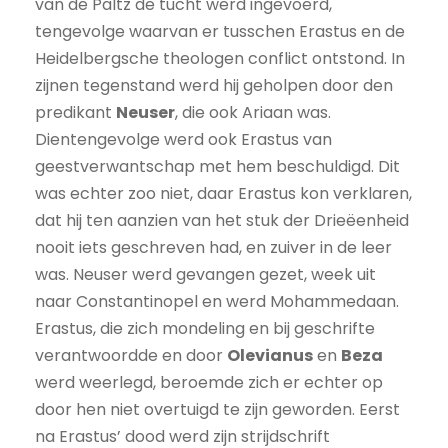
van de Paltz de tucht werd ingevoerd,
tengevolge waarvan er tusschen Erastus en de
Heidelbergsche theologen conflict ontstond. In
zijnen tegenstand werd hij geholpen door den
predikant
Neuser
, die ook Ariaan was.
Dientengevolge werd ook Erastus van
geestverwantschap met hem beschuldigd. Dit
was echter zoo niet, daar Erastus kon verklaren,
dat hij ten aanzien van het stuk der Drieëenheid
nooit iets geschreven had, en zuiver in de leer
was. Neuser werd gevangen gezet, week uit
naar Constantinopel en werd Mohammedaan.
Erastus, die zich mondeling en bij geschrifte
verantwoordde en door
Olevianus
en
Beza
werd weerlegd, beroemde zich er echter op
door hen niet overtuigd te zijn geworden. Eerst
na Erastus’ dood werd zijn strijdschrift