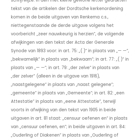
schrijfwijze. In den met
kleine
gewone letter gedrukten
tekst van de artikelen der Dordtsche kerkenordening
komen in de beide uitgaven van Renkema c.s.,
niettegenstaande de derde uitgave volgens het
voorbericht „zeer nauwkeurig is herzien”, de volgende
afwijkingen van den tekst der Acta der Generale
Synode van 1893 voor: in art. 75: „( )” in plaats van „— —”,
„bekwamelijk” in plaats van „bekwaam”; in art. 77: „( )” in
plaats van „— —”; in art. 79: „der zelve” in plaats van
„der zelver” (alleen in de uitgave van 1916),
„naastgelegene” in plaats van „naast gelegene”;
„gemeente” in plaats van „Gemeente”; in art. 82: „een
Attestatie” in plaats van „eene Attestatie”, terwijl
voorts in afwijking van den tekst van 1905 in beide
uitgaven in art. 81 staat: „censuur oefenen en” in plaats
van „censuur oefenen, en”; in beide uitgaven in art. 84:
„Ouderling of Diakenen” in plaats van „Ouderling of