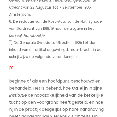
Gereformeerde Kerken in Nederland, gehouden te
Utrecht
van 22 Augustus tot 7 September 1905,
Amsterdam.
6. De redactie van de Post-Acta van de Nat. Synode
van Dordrecht van 1618/19 naar de uitgave in het
Kerkelijk Handboekje
.
2
) De Generale Synode te Utrecht in 1905 liet den
inhoud van dit artikel ongewijzigd, maar bracht in de
schrijfwijze de volgende verandering ➝
|10|
beginne af als een hoofdpunt beschouwd en
behandeld. Het is bekend, hoe
Calvijn
in zijne
Institutie
de noodzakelijkheid van de kerkelijke
tucht op den voorgrond heeft gesteld, en hoe
hij in de practijk desgelijks op hare handhaving
heeft aangedrongen. Eigenlijk is dit zelfs zijn