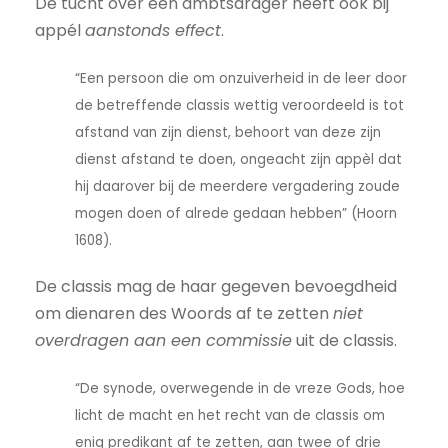
De tucht over een ambtsdrager heeft ook bij
appél
aanstonds effect
.
“Een persoon die om onzuiverheid in de leer door
de betreffende classis wettig veroordeeld is tot
afstand van zijn dienst, behoort van deze zijn
dienst afstand te doen, ongeacht zijn appèl dat
hij daarover bij de meerdere vergadering zoude
mogen doen of alrede gedaan hebben” (Hoorn
1608).
De classis mag de haar gegeven bevoegdheid
om dienaren des Woords af te zetten
niet
overdragen aan een commissie
uit de classis.
“De synode, overwegende in de vreze Gods, hoe
licht de macht en het recht van de classis om
enig predikant af te zetten, aan twee of drie