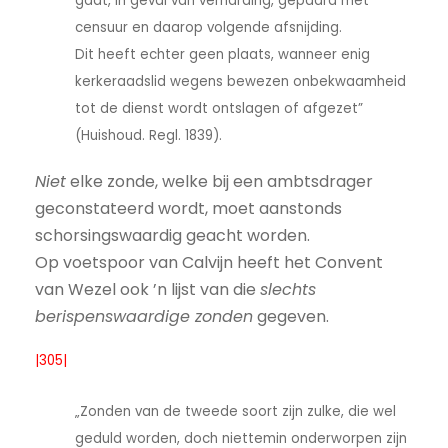
gaat, in geval van verharding, gepaard met
censuur en daarop volgende afsnijding.
Dit heeft echter geen plaats, wanneer enig
kerkeraadslid wegens bewezen onbekwaamheid
tot de dienst wordt ontslagen of afgezet”
(Huishoud. Regl. 1839).
Niet
elke zonde, welke bij een ambtsdrager
geconstateerd wordt, moet aanstonds
schorsingswaardig geacht worden.
Op voetspoor van Calvijn heeft het Convent
van Wezel ook ’n lijst van die
slechts
berispenswaardige zonden
gegeven.
|305|
„Zonden van de tweede soort zijn zulke, die wel
geduld worden, doch niettemin onderworpen zijn