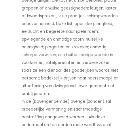
overige dingen die tot het ambt behoren; platte
grappen of onkuise geestigheden; leugen; laster
of kwaadsprekerij; vuile praatjes; schimpwoorden;
onbezonnenheid; boze list; openlijke gierigheid;
eerzucht en begeerte naar ijdele roem;
opvliegende en onmatige toorn; huiselijke
onenigheid; plagerijen en krakelen; onmatig
scherpe verwijten; alle buitensporige weelde in
voorkomen, tafelgerechten en verdere zaken,
zoals ze een dienaar des goddelijken woords niet
betaamt; bedektelijk drijven naar heerschappij en
uitoefening van dwingelandij over gemeente of
ambtgenoten.
In de (bovengenoemde) overige (zonden) zal
broederlijke vermaning en zachtmoedige
bestraffing aangewend worden.... Als deze
andermaal en ten derden male wordt veracht,