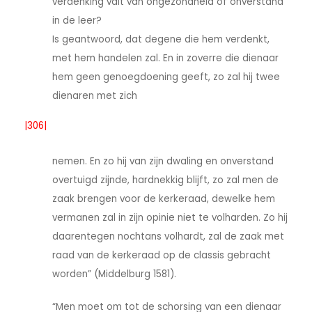
verdenking valt van ongezondheid of onverstand
in de leer?
Is geantwoord, dat degene die hem verdenkt,
met hem handelen zal. En in zoverre die dienaar
hem geen genoegdoening geeft, zo zal hij twee
dienaren met zich
|306|
nemen. En zo hij van zijn dwaling en onverstand
overtuigd zijnde, hardnekkig blijft, zo zal men de
zaak brengen voor de kerkeraad, dewelke hem
vermanen zal in zijn opinie niet te volharden. Zo hij
daarentegen nochtans volhardt, zal de zaak met
raad van de kerkeraad op de classis gebracht
worden” (Middelburg 1581).
“Men moet om tot de schorsing van een dienaar