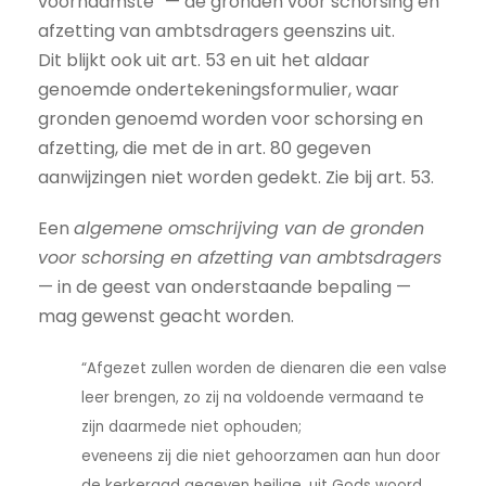
voornaamste” — de gronden voor schorsing en
afzetting van ambtsdragers geenszins uit.
Dit blijkt ook uit art. 53 en uit het aldaar
genoemde ondertekeningsformulier, waar
gronden genoemd worden voor schorsing en
afzetting, die met de in art. 80 gegeven
aanwijzingen niet worden gedekt. Zie bij art. 53.
Een
algemene omschrijving van de gronden
voor schorsing en afzetting van ambtsdragers
— in de geest van onderstaande bepaling —
mag gewenst geacht worden.
“Afgezet zullen worden de dienaren die een valse
leer brengen, zo zij na voldoende vermaand te
zijn daarmede niet ophouden;
eveneens zij die niet gehoorzamen aan hun door
de kerkeraad gegeven heilige, uit Gods woord