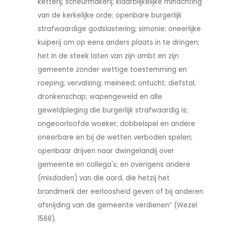
ketterij; scheurmakerij; klaarblijkelijke minachting
van de kerkelijke orde; openbare burgerlijk
strafwaardige godslastering; simonie; oneerlijke
kuiperij om op eens anders plaats in te dringen;
het in de steek laten van zijn ambt en zijn
gemeente zonder wettige toestemming en
roeping; vervalsing; meineed; ontucht; diefstal;
dronkenschap; wapengeweld en alle
geweldpleging die burgerlijk strafwaardig is;
ongeoorloofde woeker; dobbelspel en andere
oneerbare en bij de wetten verboden spelen;
openbaar drijven naar dwingelandij over
gemeente en collega's; en overigens andere
(misdaden) van die aard, die hetzij het
brandmerk der eerloosheid geven of bij anderen
afsnijding van de gemeente verdienen” (Wezel
1568).