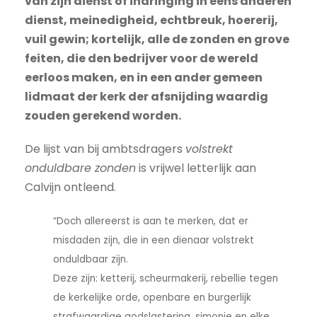
van zijn dienst of indringing in eens anderen
dienst, meinedigheid, echtbreuk, hoererij,
vuil gewin; kortelijk, alle de zonden en grove
feiten, die den bedrijver voor de wereld
eerloos maken, en in een ander gemeen
lidmaat der kerk der afsnijding waardig
zouden gerekend worden.
De lijst van bij ambtsdragers
volstrekt
onduldbare zonden
is vrijwel letterlijk aan
Calvijn ontleend.
“Doch allereerst is aan te merken, dat er
misdaden zijn, die in een dienaar volstrekt
onduldbaar zijn.
Deze zijn: ketterij, scheurmakerij, rebellie tegen
de kerkelijke orde, openbare en burgerlijk
strafwaardige godslastering, simonie en elke