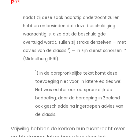
|307|
nadat zij deze zaak naarstig onderzocht zullen
hebben en bevinden dat deze beschuldiging
waarachtig is, alzo dat de beschuldigde
overtuigd wordt, zullen zij straks denzelven — met
1
advies van de classis
) — in zijn dienst schorsen…”
(Middelburg 1591).
1
) In de oorspronkelijke tekst komt deze
toevoeging niet voor; in latere edities wel.
Het was echter ook oorspronkelijk de
bedoeling, daar de beroeping in Zeeland
ook geschiedde na ingeroepen advies van
de classis.
Vrijwillig hebben de kerken hun tuchtrecht over
ambtsdragers laten beperken door het