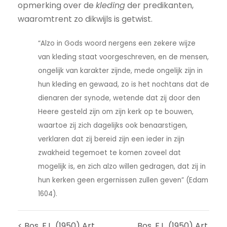
opmerking over de
kleding
der predikanten,
waaromtrent zo dikwijls is getwist.
“Alzo in Gods woord nergens een zekere wijze
van kleding staat voorgeschreven, en de mensen,
ongelijk van karakter zijnde, mede ongelijk zijn in
hun kleding en gewaad, zo is het nochtans dat de
dienaren der synode, wetende dat zij door den
Heere gesteld zijn om zijn kerk op te bouwen,
waartoe zij zich dagelijks ook benaarstigen,
verklaren dat zij bereid zijn een ieder in zijn
zwakheid tegemoet te komen zoveel dat
mogelijk is, en zich alzo willen gedragen, dat zij in
hun kerken geen ergernissen zullen geven” (Edam
1604).
< Bos, F.L. (1950) Art.
Bos, F.L. (1950) Art.