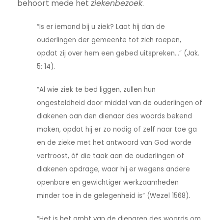
behoort mede het
ziekenbezoek
.
“Is er iemand bij u ziek? Laat hij dan de
ouderlingen der gemeente tot zich roepen,
opdat zij over hem een gebed uitspreken…” (Jak.
5: 14).
“Al wie ziek te bed liggen, zullen hun
ongesteldheid door middel van de ouderlingen of
diakenen aan den dienaar des woords bekend
maken, opdat hij er zo nodig of zelf naar toe ga
en de zieke met het antwoord van God worde
vertroost, óf die taak aan de ouderlingen of
diakenen opdrage, waar hij er wegens andere
openbare en gewichtiger werkzaamheden
minder toe in de gelegenheid is” (Wezel 1568).
“Het is het ambt van de dienaren des woords om