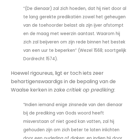
“(De dienaar) zal zich hoeden, dat hij niet door al
te lang gerekte predikatiën zowel het geheugen
van de toehoorder belast als zijn ijver afstompt
en de maag met weerzin aantast. Waarom hij
zich zal beijveren om zijn rede binnen het bestek
van een uur te beperken” (Wezel 1568; soortgelijk
Dordrecht 1574).
Hoewel rigoureus, ligt er toch iets zeer
behartigenswaardigs in de bepaling van de
Waalse kerken in zake
critiek op prediking
:
“Indien iemand enige zinsnede van den dienaar
bij de prediking van Gods woord heeft
misverstaan of niet goed kan vatten, zal hij
gehouden zijn om zich beter te laten inlichten
door een ouderling of diaken; en indien hij door