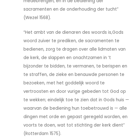
medebrengen, en in de bediening der
sacramenten en de onderhouding der tucht”
(Wezel 1568).
“Het ambt van de dienaren des woords is,Gods
woord zuiver te prediken, de sacramenten te
bedienen, zorg te dragen over alle lidmaten van
de kerk, de slappen en onachtzamen in ’t
bijzonder te bidden, te vermanen, te berispen en
te straffen, de zieke en benauwde personen te
bezoeken, met het goddelijk woord te
vertroosten en door vurige gebeden tot God op
te wekken; eindelijk toe te zien dat in Gods huis —
waarvan de bediening hun toebetrouwd is — alle
dingen met orde en gepast geregeld worden, en
voorts te doen, wat tot stichting der kerk dient”
(Rotterdam 1575).