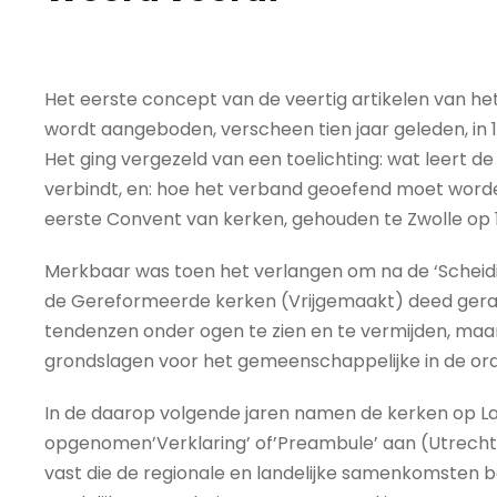
Het eerste concept van de veertig artikelen van he
wordt aangeboden, verscheen tien jaar geleden, in 1
Het ging vergezeld van een toelichting: wat leert d
verbindt, en: hoe het verband geoefend moet word
eerste Convent van kerken, gehouden te Zwolle op 1 
Merkbaar was toen het verlangen om na de ‘Scheidin
de Gereformeerde kerken (Vrijgemaakt) deed gerake
tendenzen onder ogen te zien en te vermijden, maar z
grondslagen voor het gemeenschappelijke in de or
In de daarop volgende jaren namen de kerken op Land
opgenomen’Verklaring’ of’Preambule’ aan (Utrecht, 
vast die de regionale en landelijke samenkomsten 