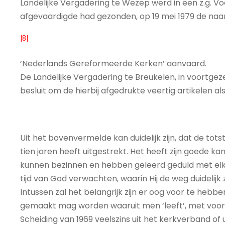
Landelijke Vergadering te Wezep werd in een z.g. Vo
afgevaardigde had gezonden, op 19 mei 1979 de na
|8|
‘Nederlands Gereformeerde Kerken’ aanvaard.
De Landelijke Vergadering te Breukelen, in voortgeze
besluit om de hierbij afgedrukte veertig artikelen 
Uit het bovenvermelde kan duidelijk zijn, dat de to
tien jaren heeft uitgestrekt. Het heeft zijn goede k
kunnen bezinnen en hebben geleerd geduld met elkaar t
tijd van God verwachten, waarin Hij de weg duidelijk 
Intussen zal het belangrijk zijn er oog voor te heb
gemaakt mag worden waaruit men ‘leeft’, met voorbi
Scheiding van 1969 veelszins uit het kerkverband of 