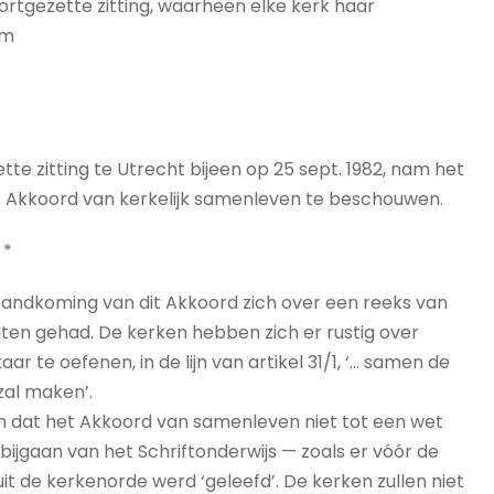
ortgezette zitting, waarheen elke kerk haar
am
tte zitting te Utrecht bijeen op 25 sept. 1982, nam het
als Akkoord van kerkelijk samenleven te beschouwen.
*
tstandkoming van dit Akkoord zich over een reeks van
anten gehad. De kerken hebben zich er rustig over
e oefenen, in de lijn van artikel 31/1, ‘... samen de
zal maken’.
ben dat het Akkoord van samenleven niet tot een wet
jgaan van het Schriftonderwijs — zoals er vóór de
uit de kerkenorde werd ‘geleefd’. De kerken zullen niet