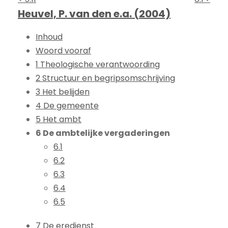
Heuvel, P. van den e.a. (2004)
Inhoud
Woord vooraf
1 Theologische verantwoording
2 Structuur en begripsomschrijving
3 Het belijden
4 De gemeente
5 Het ambt
6 De ambtelijke vergaderingen
6.1
6.2
6.3
6.4
6.5
7 De eredienst