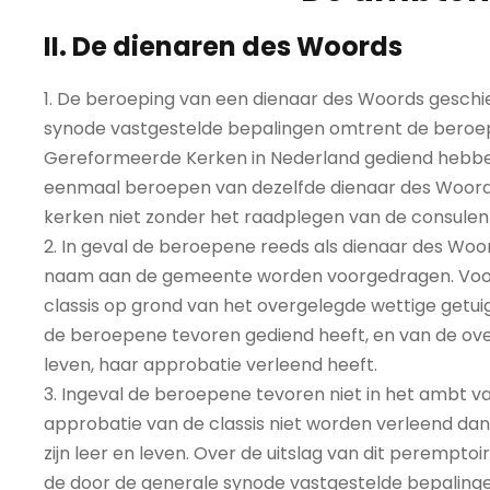
II. De dienaren des Woords
1. De beroeping van een dienaar des Woords gesch
synode vastgestelde bepalingen omtrent de beroe
Gereformeerde Kerken in Nederland gediend hebbe
eenmaal beroepen van dezelfde dienaar des Woords 
kerken niet zonder het raadplegen van de consulen
2. In geval de beroepene reeds als dienaar des Woor
naam aan de gemeente worden voorgedragen. Voorts
classis op grond van het overgelegde wettige getuigen
de beroepene tevoren gediend heeft, en van de over
leven, haar approbatie verleend heeft.
3. Ingeval de beroepene tevoren niet in het ambt v
approbatie van de classis niet worden verleend da
zijn leer en leven. Over de uitslag van dit peremp
de door de generale synode vastgestelde bepalinge