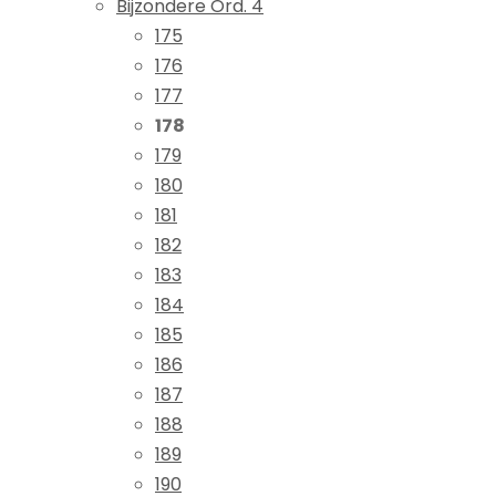
Bijzondere Ord. 4
175
176
177
178
179
180
181
182
183
184
185
186
187
188
189
190