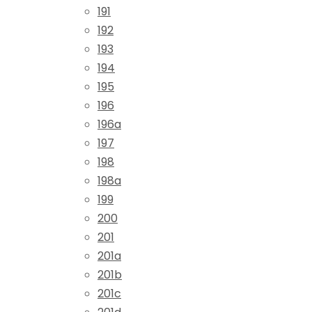
191
192
193
194
195
196
196a
197
198
198a
199
200
201
201a
201b
201c