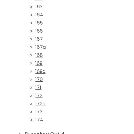
163
164
165
166
167
167a
168
169
169a
170
171
172
172a
173
174
Bijzondere Ord. 4