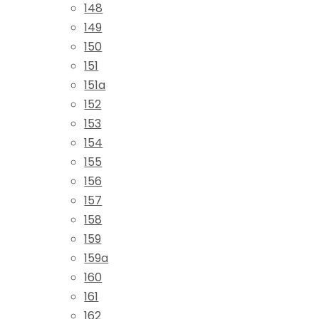
148
149
150
151
151a
152
153
154
155
156
157
158
159
159a
160
161
162