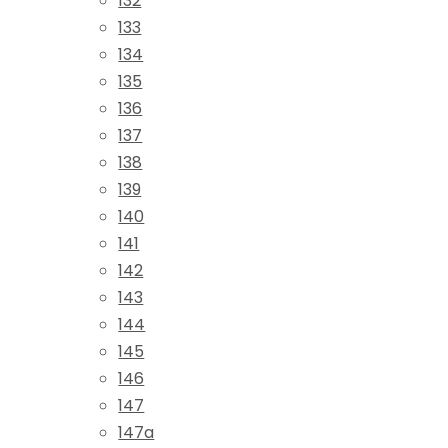
132
133
134
135
136
137
138
139
140
141
142
143
144
145
146
147
147a