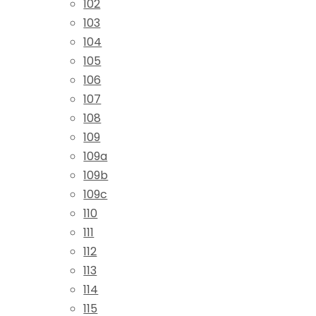
102
103
104
105
106
107
108
109
109a
109b
109c
110
111
112
113
114
115