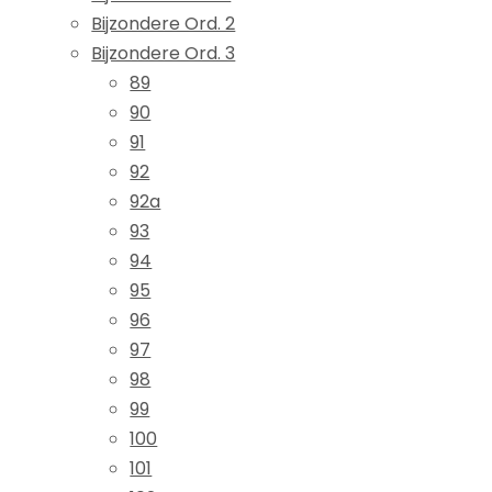
Bijzondere Ord. 2
Bijzondere Ord. 3
89
90
91
92
92a
93
94
95
96
97
98
99
100
101