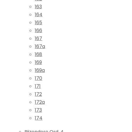
163
164
165
166
167
167a
168
169
169a
170
171
172
172a
173
174
Bijzondere Ord. 4