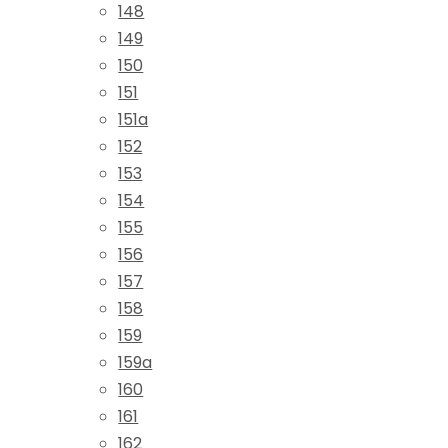
148
149
150
151
151a
152
153
154
155
156
157
158
159
159a
160
161
162