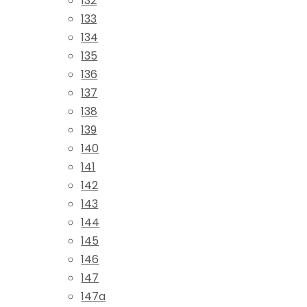
132
133
134
135
136
137
138
139
140
141
142
143
144
145
146
147
147a