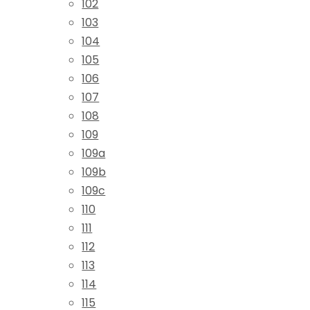
102
103
104
105
106
107
108
109
109a
109b
109c
110
111
112
113
114
115