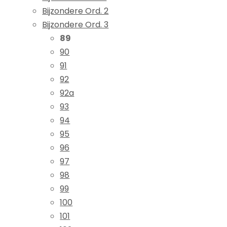
Bijzondere Ord. 2
Bijzondere Ord. 3
89
90
91
92
92a
93
94
95
96
97
98
99
100
101