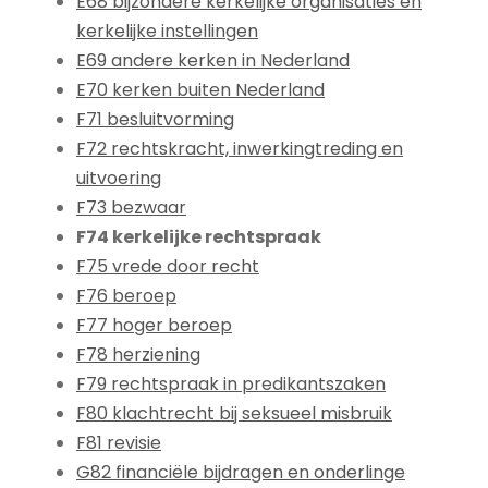
E68 bijzondere kerkelijke organisaties en
kerkelijke instellingen
E69 andere kerken in Nederland
E70 kerken buiten Nederland
F71 besluitvorming
F72 rechtskracht, inwerkingtreding en
uitvoering
F73 bezwaar
F74 kerkelijke rechtspraak
F75 vrede door recht
F76 beroep
F77 hoger beroep
F78 herziening
F79 rechtspraak in predikantszaken
F80 klachtrecht bij seksueel misbruik
F81 revisie
G82 financiële bijdragen en onderlinge