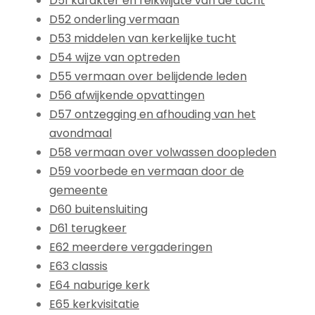
D51 karakter en reikwijdte van de tucht
D52 onderling vermaan
D53 middelen van kerkelijke tucht
D54 wijze van optreden
D55 vermaan over belijdende leden
D56 afwijkende opvattingen
D57 ontzegging en afhouding van het
avondmaal
D58 vermaan over volwassen doopleden
D59 voorbede en vermaan door de
gemeente
D60 buitensluiting
D61 terugkeer
E62 meerdere vergaderingen
E63 classis
E64 naburige kerk
E65 kerkvisitatie