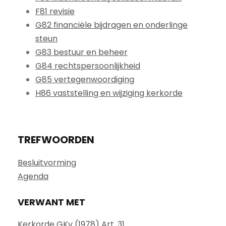
F81 revisie
G82 financiële bijdragen en onderlinge
steun
G83 bestuur en beheer
G84 rechtspersoonlijkheid
G85 vertegenwoordiging
H86 vaststelling en wijziging kerkorde
TREFWOORDEN
Besluitvorming
Agenda
VERWANT MET
Kerkorde GKv (1978) Art. 31