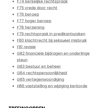
F74 kerkelijke rechtspraak
F75 vrede door recht
F76 beroep
F77 hoger beroep
F78 herziening
F79 rechtspraak in predikantszaken
F80 klachtrecht bij seksueel misbruik
F81 revisie
G82 financiële bijdragen en onderlinge
steun
G83 bestuur en beheer
G84 rechtspersoonlijkheid
G85 vertegenwoordiging
H86 vaststelling en wijziging kerkorde