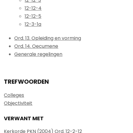
12-12-3
12-12-4
12-12-5
12-3-1a
Ord. 13. Opleiding en vorming
Ord. 14. Oecumene
Generale regelingen
TREFWOORDEN
Colleges
Objectiviteit
VERWANT MET
Kerkorde PKN (2004) Ord. 12-2-12